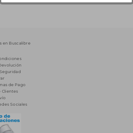
s en Buscalibre
ondiciones
 Devolución
 Seguridad
ar
rmas de Pago
 Clientes
vío
edes Sociales