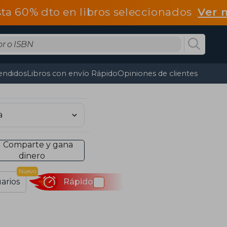
ta 60% dto en libros seleccionados
Ver 
endidos
Libros con envío Rápido
Opiniones de clientes
Comparte y gana
dinero
Nuevo
arios
Rápido