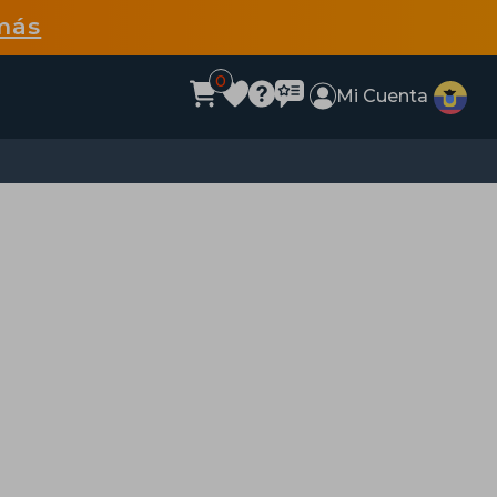
más
0
Mi Cuenta