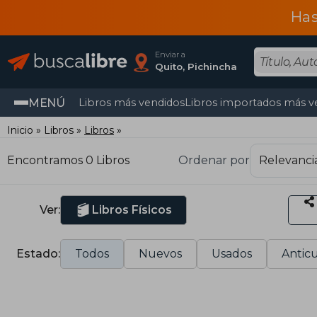
Has
Enviar a
Quito, Pichincha
MENÚ
Libros más vendidos
Libros importados más v
Inicio
Libros
Libros
Encontramos 0 Libros
Ordenar por
Ver:
Libros Físicos
Estado:
Todos
Nuevos
Usados
Anticu