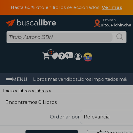
Hasta 60% dto en libros seleccionados
Ver más
Enviar a
Quito, Pichincha
0
MENÚ
Libros más vendidos
Libros importados más v
Inicio
Libros
Libros
Encontramos 0 Libros
Ordenar por
Comparte y