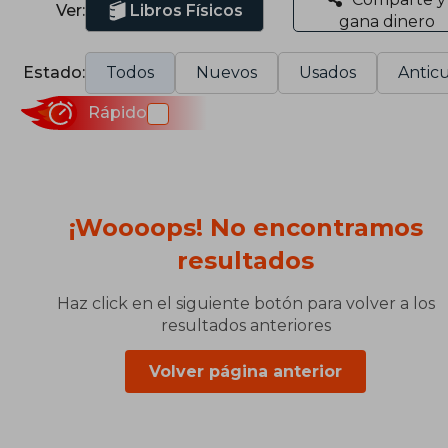
Ver:
Libros Físicos
gana dinero
Estado:
Todos
Nuevos
Usados
Anticu
Rápido
¡Woooops! No encontramos
resultados
Haz click en el siguiente botón para volver a los
resultados anteriores
Volver página anterior