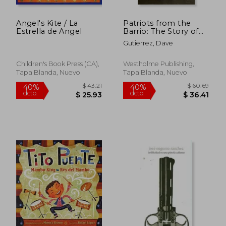
Angel's Kite / La
Patriots from the
Estrella de Angel
Barrio: The Story of
Company E, 141st
Gutierrez, Dave
Infantry: The Only All
Mexican American
Army Unit in World
Children's Book Press (CA),
Westholme Publishing,
War II (en Inglés)
Tapa Blanda, Nuevo
Tapa Blanda, Nuevo
$ 46.
45%
dcto.
$ 17.00
$ 25.