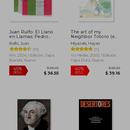
$ 37.14
$ 53.
40%
40%
dcto.
dcto.
$ 22.28
$ 32.
Juan Rulfo: El Llano
The art of my
en Llamas; Pedro
Neighbor Totoro (en
Paramo; El Gallo de
Inglés)
Rulfo, Juan
Miyazaki, Hayao
oro
(19)
(7)
Rm, 2024, 1 Edición, Tapa
Viz Media, 2005, 1 Edición,
Blanda, Nuevo
Tapa Dura, Nuevo