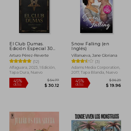
El Club Dumas.
Snow Falling (en
Edición Especial 30
Inglés)
Aniversario / The Club
Arturo Pérez-Reverte
Villanueva, Jane Gloriana
Dumas
(12)
(3)
Alfaguara, 2023, 1 Edición,
Adams Media Corporation,
Tapa Dura, Nuevo
2017, Tapa Blanda, Nuevo
$ 53.34
$ 59
40%
40%
dcto.
dcto.
$ 32.00
$ 35.