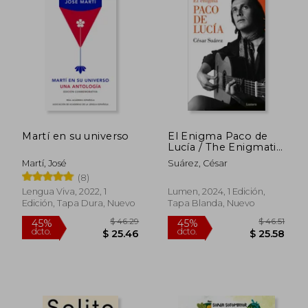
$ 60
45%
dcto.
$ 25.17
$ 33.
Martí en su universo
El Enigma Paco de
Lucía / The Enigmatic
Paco de Lucía
Martí, José
Suárez, César
(8)
Lengua Viva, 2022, 1
Lumen, 2024, 1 Edición,
Edición, Tapa Dura, Nuevo
Tapa Blanda, Nuevo