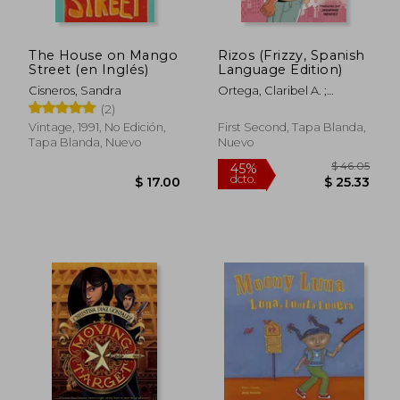
The House on Mango
Rizos (Frizzy, Spanish
Street (en Inglés)
Language Edition)
Cisneros, Sandra
Ortega, Claribel A. ;
Bousamra, Rose ; Mendez,
(2)
Jasminne
Vintage, 1991, No Edición,
First Second, Tapa Blanda,
Tapa Blanda, Nuevo
Nuevo
$ 33.22
$ 47.
40%
40%
dcto.
dcto.
$ 19.93
$ 28.