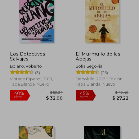
Los Detectives
El Murmullo de las
Salvajes
Abejas
Bolaño, Roberto
Sofía Segovia
(3)
(25)
$ 41.95
$ 46.
45%
40%
Vintage Espanol, 2010,
Debolsillo, 2017, 1 Edición,
dcto.
dcto.
$ 23.07
$ 27.
Tapa Blanda, Nuevo
Tapa Blanda, Nuevo