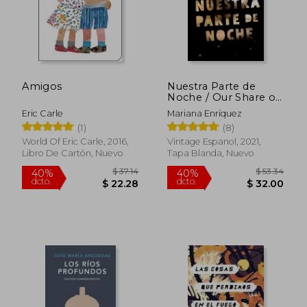
40%
45%
dcto.
dcto.
$ 22.28
$ 20.
Amigos
Nuestra Parte de
Noche / Our Share of
Night: A Novel
Eric Carle
Mariana Enríquez
(1)
(8)
World Of Eric Carle, 2016,
Vintage Espanol, 2021,
Libro De Cartón, Nuevo
Tapa Blanda, Nuevo