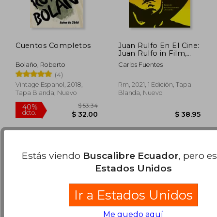
Cuentos Completos
Juan Rulfo En El Cine:
Juan Rulfo in Film,
Spanish Edition (en
Bolaño, Roberto
Carlos Fuentes
Inglés)
(4)
$ 66.45
$ 65.
45%
40%
Vintage Espanol, 2018,
Rm, 2021, 1 Edición, Tapa
dcto.
dcto.
$ 36.55
$ 39.
Tapa Blanda, Nuevo
Blanda, Nuevo
Estás viendo
Buscalibre Ecuador
, pero e
Estados Unidos
Ir a Estados Unidos
Me quedo aquí