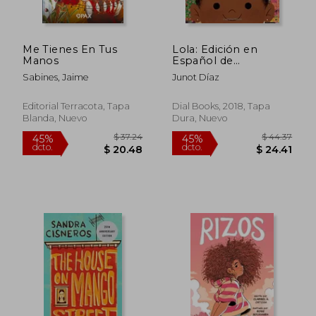
Me Tienes En Tus
Lola: Edición en
Manos
Español de
Islandborn
Sabines, Jaime
Junot Díaz
Editorial Terracota, Tapa
Dial Books, 2018, Tapa
Blanda, Nuevo
Dura, Nuevo
$ 45.60
$ 54.
45%
40%
dcto.
dcto.
$ 25.08
$ 32.