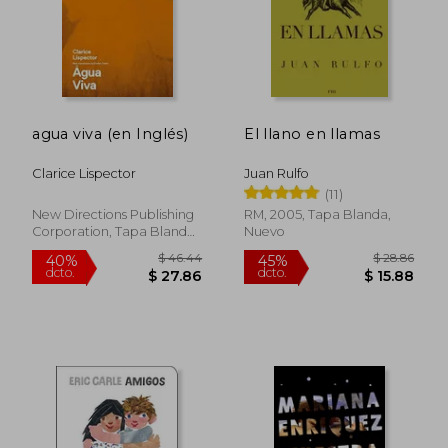
agua viva (en Inglés)
El llano en llamas
Clarice Lispector
Juan Rulfo
(11)
New Directions Publishing
RM, 2005, Tapa Blanda,
Corporation, Tapa Blanda,
Nuevo
Nuevo
$ 37.14
$ 37