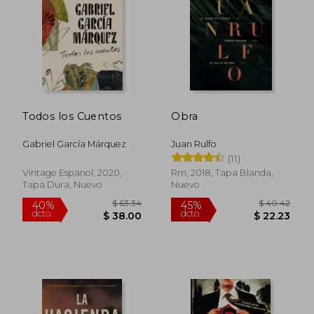
Todos los Cuentos
Obra
Gabriel García Márquez
Juan Rulfo
(11)
Vintage Espanol, 2020,
Rm, 2018, Tapa Blanda,
Tapa Dura, Nuevo
Nuevo
$ 53.34
$ 49.
40%
45%
dcto.
dcto.
$ 32.00
$ 27.