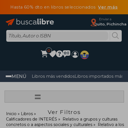
Hasta 60% dto en libros seleccionados
Ver más
Enviar a
Quito, Pichincha
0
MENÚ
Libros más vendidos
Libros importados más v
=
Ver Filtros
Inicio
Libros
Calificadores de INTERÉS
Relativo a grupos y culturas
concretos o a aspectos sociales y culturales
Relativo a los