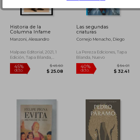
Historia de la
Las segundas
Columna Infame
criaturas
Manzoni, Alessandro
Cornejo Menacho, Diego
Malpaso Editorial, 2021, 1
La Pereza Ediciones, Tapa
Edición, Tapa Blanda,
Blanda, Nuevo
$ 42.04
$ 49.
Nuevo
45%
40%
dcto.
dcto.
$ 23.12
$ 29.