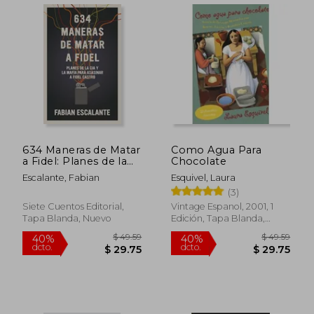
$ 28.86
$ 59.
45%
45%
dcto.
dcto.
$ 15.88
$ 32.
634 Maneras de Matar
Como Agua Para
a Fidel: Planes de la
Chocolate
cia y la Mafia Para
Escalante, Fabian
Esquivel, Laura
Asesinar a Fidel
(3)
Castro
Siete Cuentos Editorial,
Vintage Espanol, 2001, 1
Tapa Blanda, Nuevo
Edición, Tapa Blanda,
Nuevo