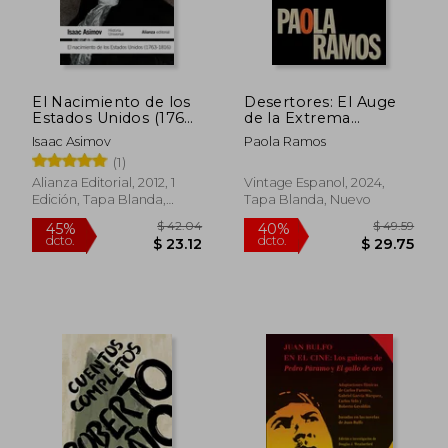
El Nacimiento de los
Desertores: El Auge
Estados Unidos (1763-
de la Extrema
$ 44.84
$ 49.
45%
40%
1816)
Derecha Latina y su
dcto.
dcto.
$ 24.66
$ 29.
Isaac Asimov
Paola Ramos
Repercusión en
(1)
Estados uni dos
Alianza Editorial, 2012, 1
Vintage Espanol, 2024,
Edición, Tapa Blanda,
Tapa Blanda, Nuevo
Nuevo