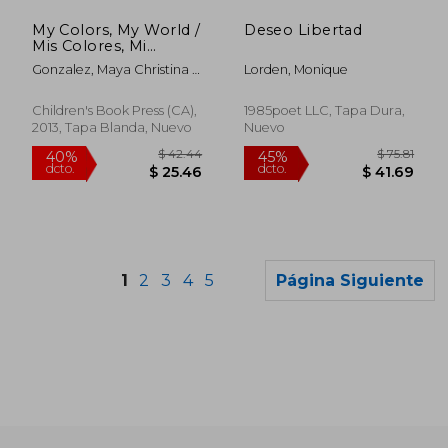
40%
40%
dcto.
dcto.
$ 22.28
$ 25.
My Colors, My World /
Deseo Libertad
Mis Colores, Mi
Mundo
Gonzalez, Maya Christina ;
Lorden, Monique
Gonzalez, Maya Christina
Children's Book Press (CA),
1985poet LLC, Tapa Dura,
2013, Tapa Blanda, Nuevo
Nuevo
1
2
3
4
5
Página Siguiente