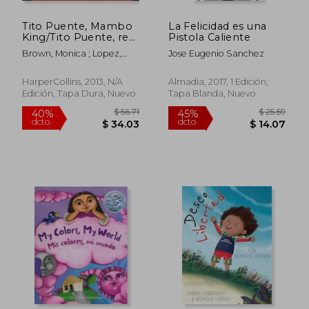
Tito Puente, Mambo
La Felicidad es una
King/Tito Puente, rey
Pistola Caliente
del Mambo (en
Brown, Monica ; Lopez,
Jose Eugenio Sanchez
Inglés)
Rafael
HarperCollins, 2013, N/A
Almadia, 2017, 1 Edición,
Edición, Tapa Dura, Nuevo
Tapa Blanda, Nuevo
$ 37.14
$ 43.