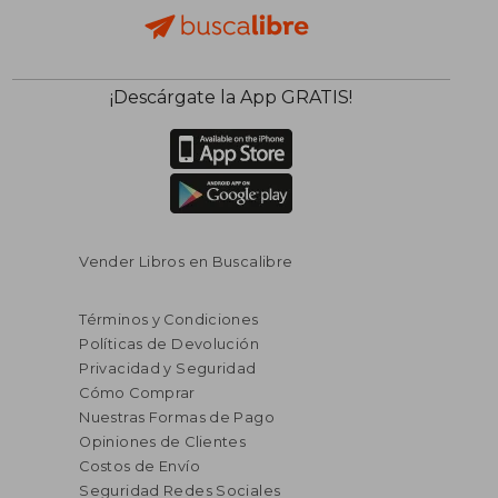
$ 56.71
$ 25.
40%
45%
¡Descárgate la App GRATIS!
dcto.
dcto.
$ 34.03
$ 14.
Vender Libros en Buscalibre
Términos y Condiciones
Políticas de Devolución
Privacidad y Seguridad
Cómo Comprar
Nuestras Formas de Pago
Opiniones de Clientes
Costos de Envío
Seguridad Redes Sociales