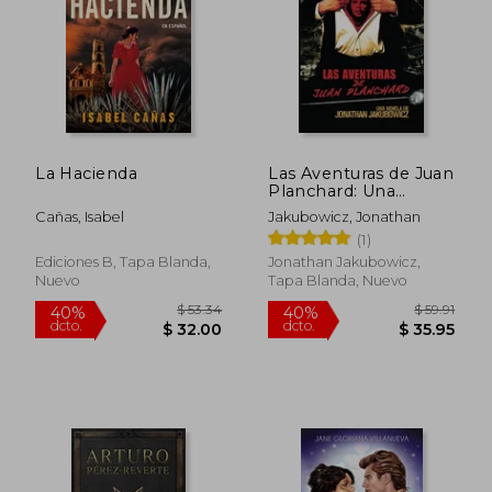
La Hacienda
Las Aventuras de Juan
Planchard: Una
Novela del Director
Cañas, Isabel
Jakubowicz, Jonathan
de Secuestro Express
(1)
y Hands of Stone
(Volume 1) (Spanish
Ediciones B, Tapa Blanda,
Jonathan Jakubowicz,
Edition)
Nuevo
Tapa Blanda, Nuevo
$ 63.34
$ 40.
40%
45%
dcto.
dcto.
$ 38.00
$ 22.