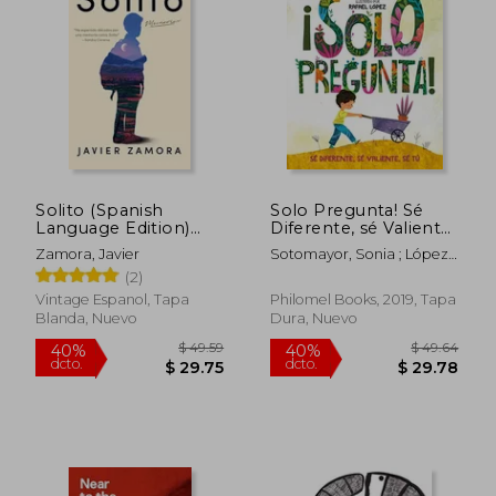
$ 46.29
$ 46
45%
45%
dcto.
dcto.
$ 25.46
$ 25.
Solito (Spanish
Solo Pregunta! Sé
Language Edition)
Diferente, sé Valiente,
(Spanish Edition)
sé tú
Zamora, Javier
Sotomayor, Sonia ; López,
[Soft Cover ]
Rafael
(2)
Vintage Espanol, Tapa
Philomel Books, 2019, Tapa
Blanda, Nuevo
Dura, Nuevo