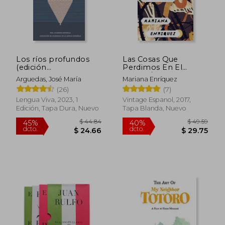
$ 46.44
$ 28.
40%
45%
dcto.
dcto.
$ 27.86
$ 15.
Los ríos profundos
Las Cosas Que
(edición
Perdimos En El
conmemorativa de
Fuego / Things We
Arguedas, José María
Mariana Enríquez
RAE y ASALE)
Lost in the Fire:
(26)
(7)
Things We Lost in the
Fire - Spanish-
Lengua Viva, 2023, 1
Vintage Espanol, 2017,
Language Edition
Edición, Tapa Dura, Nuevo
Tapa Blanda, Nuevo