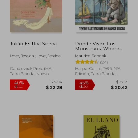
Julián Es Una Sirena
Donde Viven Los
Monstruos: Where
the Wild Things Are
Love, Jessica ; Love, Jessica
Maurice Sendak
(Spanish Edition), a
(24)
Caldecott Award
Winner
Candlewick Press (MA),
HarperCollins, 1996, N/A
Tapa Blanda, Nuevo
Edición, Tapa Blanda,
Nuevo
$ 54.77
$ 36.
45%
45%
dcto.
dcto.
$ 30.12
$ 19.