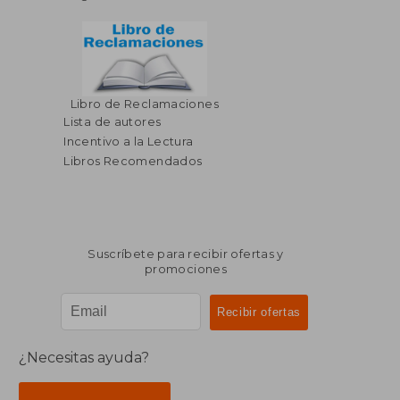
Libro de Reclamaciones
$ 42.44
$ 75
40%
45%
Lista de autores
dcto.
dcto.
$ 25.46
$ 41.
Incentivo a la Lectura
Libros Recomendados
Suscríbete para recibir ofertas y
promociones
¿Necesitas ayuda?