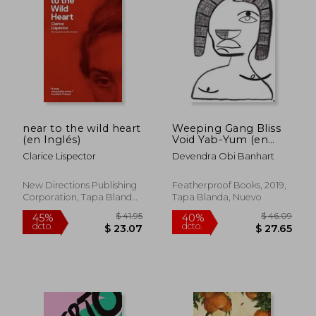
near to the wild heart
Weeping Gang Bliss
(en Inglés)
Void Yab-Yum (en
$ 49.59
$ 49.
40%
40%
Inglés)
dcto.
dcto.
$ 29.75
$ 29.
Clarice Lispector
Devendra Obi Banhart
New Directions Publishing
Featherproof Books, 2019,
Corporation, Tapa Blanda,
Tapa Blanda, Nuevo
Nuevo