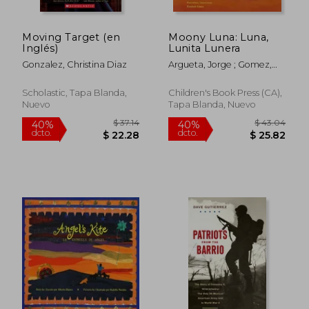
Moving Target (en
Moony Luna: Luna,
Inglés)
Lunita Lunera
Gonzalez, Christina Diaz
Argueta, Jorge ; Gomez,
Elizabeth
Scholastic, Tapa Blanda,
Children's Book Press (CA),
Nuevo
Tapa Blanda, Nuevo
$ 37.24
$ 44.
45%
45%
dcto.
dcto.
$ 20.48
$ 24.