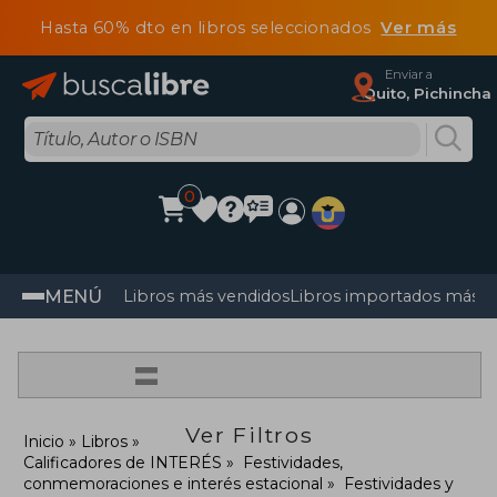
Hasta 60% dto en libros seleccionados
Ver más
Enviar a
Quito, Pichincha
0
MENÚ
Libros más vendidos
Libros importados más v
=
Ver Filtros
Inicio
Libros
Calificadores de INTERÉS
Festividades,
conmemoraciones e interés estacional
Festividades y