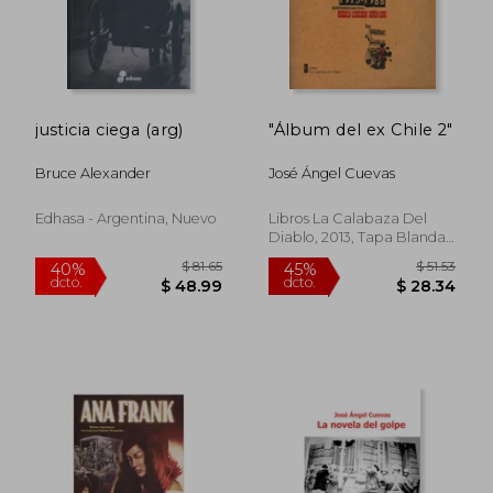
justicia ciega (arg)
"Álbum del ex Chile 2"
Bruce Alexander
José Ángel Cuevas
Edhasa - Argentina, Nuevo
Libros La Calabaza Del
Diablo, 2013, Tapa Blanda,
Nuevo
$ 81.65
$ 51
40%
45%
dcto.
dcto.
$ 48.99
$ 28.