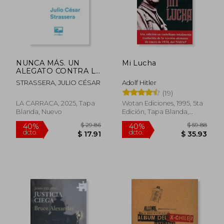
NUNCA MÁS. UN
Mi Lucha
ALEGATO CONTRA LA
BARBARIE
STRASSERA, JULIO CÉSAR
Adolf Hitler
(19)
LA CARRACA, 2025, Tapa
Wotan Ediciones, 1995, 5ta
Blanda, Nuevo
Edición, Tapa Blanda,
Nuevo
$ 29.86
$ 59.
40%
40%
dcto.
dcto.
$ 17.91
$ 35.