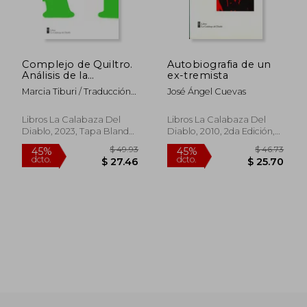
$ 51.53
$ 46.
45%
45%
dcto.
dcto.
$ 28.34
$ 25.
Complejo de Quiltro.
Autobiografia de un
Análisis de la
ex-tremista
humillación brasileña
Marcia Tiburi / Traducción
José Ángel Cuevas
De Cinthya Lepin
Libros La Calabaza Del
Libros La Calabaza Del
Diablo, 2023, Tapa Blanda,
Diablo, 2010, 2da Edición,
Nuevo
Tapa Blanda, Nuevo