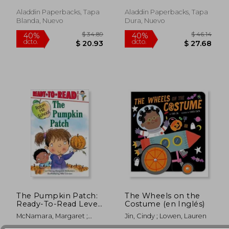
Aladdin Paperbacks, Tapa
Aladdin Paperbacks, Tapa
Blanda, Nuevo
Dura, Nuevo
The Pumpkin Patch:
The Wheels on the
Ready-To-Read Level
Costume (en Inglés)
1 (en Inglés)
McNamara, Margaret ;
Jin, Cindy ; Lowen, Lauren
Gordon, Mike