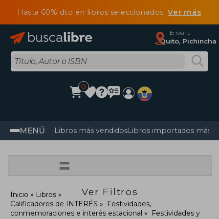
Hasta 60% dto en libros seleccionados
Ver más
Enviar a
Quito, Pichincha
0
MENÚ
Libros más vendidos
Libros importados más v
=
Ver Filtros
Inicio
Libros
Calificadores de INTERÉS
Festividades,
conmemoraciones e interés estacional
Festividades y