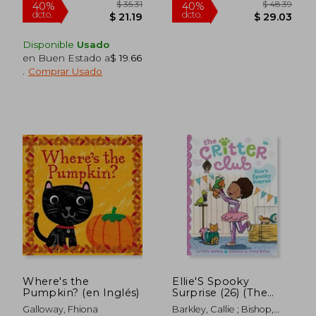
Disponible
Usado
en Buen Estado a
$ 19.66
.
Comprar Usado
$ 35.89
$ 37.
40%
40%
dcto.
dcto.
$ 21.53
$ 22.
Where's the
Ellie'S Spooky
Pumpkin? (en Inglés)
Surprise (26) (The
Critter Club) (en
Galloway, Fhiona
Barkley, Callie ; Bishop,
Inglés)