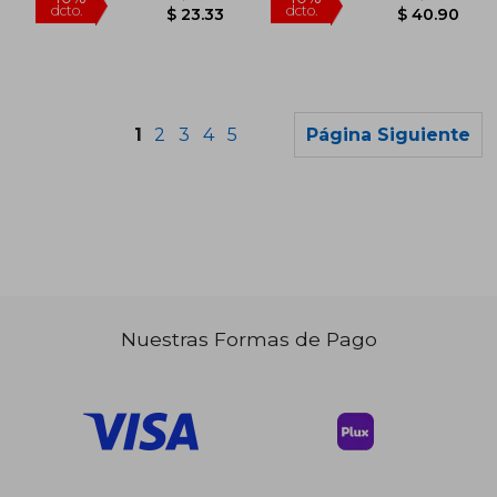
1
2
3
4
5
Página Siguiente
Nuestras Formas de Pago
$ 35.89
$ 32
40%
40%
dcto.
dcto.
$ 21.53
$ 19.