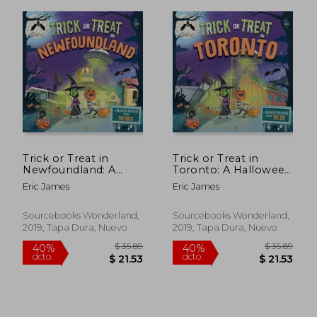
Trick or Treat in
Trick or Treat in
Newfoundland: A
Toronto: A Halloween
Halloween Adventure
Adventure Through
Eric James
Eric James
Through the Rock
the six (en Inglés)
(en Inglés)
Sourcebooks Wonderland,
Sourcebooks Wonderland,
2019, Tapa Dura, Nuevo
2019, Tapa Dura, Nuevo
$ 38.39
$ 34.
40%
40%
dcto.
dcto.
$ 23.03
$ 20.