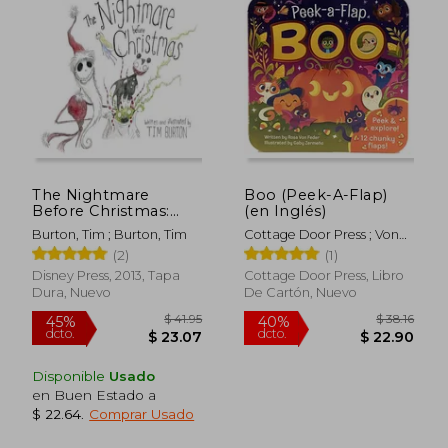
The Nightmare
Boo (Peek-A-Flap)
Before Christmas:
(en Inglés)
20Th Anniversary
Burton, Tim ; Burton, Tim
Cottage Door Press ; Von
Edition (en Inglés)
Feder, Rosa ; Zermeño,
(2)
(1)
Gaby
Disney Press, 2013, Tapa
Cottage Door Press, Libro
Dura, Nuevo
De Cartón, Nuevo
Disponible
Usado
en Buen Estado a
$ 22.64
.
Comprar Usado