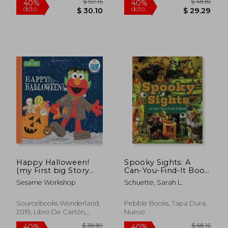
Happy Halloween!
Spooky Sights: A
$ 33.96
$ 39.
40%
40%
(my First big Story
Can-You-Find-It Book
dcto.
dcto.
$ 20.38
$ 23.
Book: 123 Sesame
(en Inglés)
Sesame Workshop
Schuette, Sarah L.
Street) (en Inglés)
Sourcebooks Wonderland,
Pebble Books, Tapa Dura,
2019, Libro De Cartón,
Nuevo
Nuevo