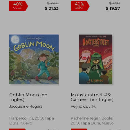
Nuevo
$ 48.81
$ 56.
40%
40%
dcto.
dcto.
$ 29.29
$ 33.
Goblin Moon (en
Monsterstreet #3:
Inglés)
Carnevil (en Inglés)
Jacqueline Rogers
Reynolds, J. H.
Harpercollins, 2019, Tapa
Katherine Tegen Books,
Dura, Nuevo
2019, Tapa Dura, Nuevo