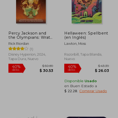
Percy Jackson and
Hellaween: Spellbent
the Olympians: Wrath
(en Inglés)
of the Triple Goddess
Rick Riordan
Lawton, Moss
(en Inglés)
(1)
Disney Hyperion, 2024,
Razorbill, Tapa Blanda,
Tapa Dura, Nuevo
Nuevo
Disponible
Usado
en Buen Estado a
$ 22.28
.
Comprar Usado
$ 50.89
$ 43.
40%
40%
dcto.
dcto.
$ 30.53
$ 26.