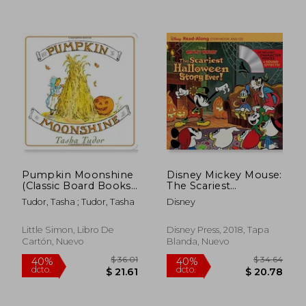
$ 57.14
$ 39.
40%
45%
dcto.
dcto.
$ 34.28
$ 21.
Pumpkin Moonshine
Disney Mickey Mouse:
(Classic Board Books)
The Scariest
(en Inglés)
Halloween Story
Tudor, Tasha ; Tudor, Tasha
Disney
Ever! [With Audio cd]
(Disney Mickey
Mouse: Read-Along
Little Simon, Libro De
Disney Press, 2018, Tapa
Storybook and cd)
Cartón, Nuevo
Blanda, Nuevo
(en Inglés)