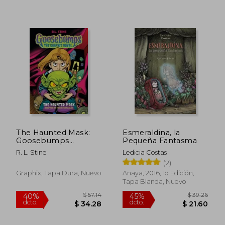
$ 41.95
$ 38
45%
40%
dcto.
dcto.
$ 23.07
$ 22.
The Haunted Mask:
Esmeraldina, la
Goosebumps
Pequeña Fantasma
Graphix: The Haunted
R. L. Stine
Ledicia Costas
Mask (en Inglés)
(2)
Graphix, Tapa Dura, Nuevo
Anaya, 2016, 1o Edición,
Tapa Blanda, Nuevo