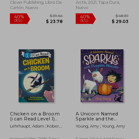
Clever Publishing, Libro De
Arctis, 2021, Tapa Dura,
Cartón, Nuevo
Nuevo
$ 34.89
$ 46.
40%
40%
dcto.
dcto.
$ 20.93
$ 27.
Chicken on a Broom
A Unicorn Named
(i can Read Level 1)
Sparkle and the
(en Inglés)
Pumpkin Monster
Lehrhaupt, Adam ; Kober,
Young, Amy ; Young, Amy
(en Inglés)
Shahar
HarperCollins, 2019, Tapa
Farrar, Straus And Giroux,