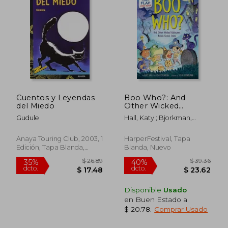
$ 37.89
$ 37.
40%
40%
dcto.
dcto.
$ 22.73
$ 22.
Cuentos y Leyendas
Boo Who?: And
del Miedo
Other Wicked
Halloween Knock-
Gudule
Hall, Katy ; Bjorkman,
Knock Jokes (en
Steve ; Eisenberg, Lisa
Inglés)
Anaya Touring Club, 2003, 1
HarperFestival, Tapa
Edición, Tapa Blanda,
Blanda, Nuevo
Nuevo
Disponible
Usado
en Buen Estado a
$ 20.78
.
Comprar Usado