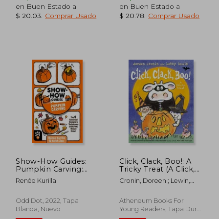
en Buen Estado a
en Buen Estado a
$ 20.03
.
Comprar Usado
$ 20.78
.
Comprar Usado
$ 26.89
$ 39.
35%
40%
dcto.
dcto.
$ 17.48
$ 23.
Show-How Guides:
Click, Clack, Boo!: A
Pumpkin Carving:
Tricky Treat (A Click,
The 9 Essential
Clack Book) (en
Renée Kurilla
Cronin, Doreen ; Lewin,
Designs & Techniques
Inglés)
Betsy
Everyone Should
Know! (en Inglés)
Odd Dot, 2022, Tapa
Atheneum Books For
Blanda, Nuevo
Young Readers, Tapa Dura,
Nuevo