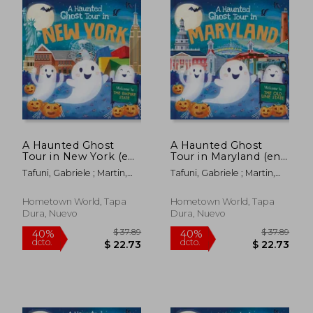
A Haunted Ghost
A Haunted Ghost
Tour in New York (en
Tour in Maryland (en
Inglés)
Inglés)
Tafuni, Gabriele ; Martin,
Tafuni, Gabriele ; Martin,
Louise
Louise
Hometown World, Tapa
Hometown World, Tapa
Dura, Nuevo
Dura, Nuevo
$ 37.89
$ 37.
40%
40%
dcto.
dcto.
$ 22.73
$ 22.