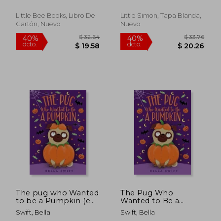
Tracy
Little Bee Books, Libro De
Little Simon, Tapa Blanda,
Cartón, Nuevo
Nuevo
$ 35.31
$ 48.
40%
40%
dcto.
dcto.
$ 21.19
$ 29.
The pug who Wanted
The Pug Who
to be a Pumpkin (en
Wanted to Be a
Inglés)
Pumpkin (en Inglés)
Swift, Bella
Swift, Bella