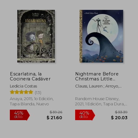
Escarlatina, la
Nightmare Before
Cocinera Cadáver
Christmas Little
$ 35.31
$ 48.
40%
40%
Golden Book (a Little
Ledicia Costas
Clauss, Lauren ; Arroyo,
dcto.
dcto.
$ 21.19
$ 29.
Golden Book) (en
Jeannette
(13)
Inglés)
Anaya, 2015, 1o Edición,
Random House Disney,
Tapa Blanda, Nuevo
2021, 1 Edición, Tapa Dura,
Nuevo