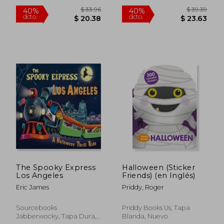
$ 35.89
$ 35.
40%
40%
dcto.
dcto.
$ 21.53
$ 21.
The Spooky Express
Halloween (Sticker
Los Angeles
Friends) (en Inglés)
Eric James
Priddy, Roger
Sourcebooks
Priddy Books Us, Tapa
Jabberwocky, Tapa Dura,
Blanda, Nuevo