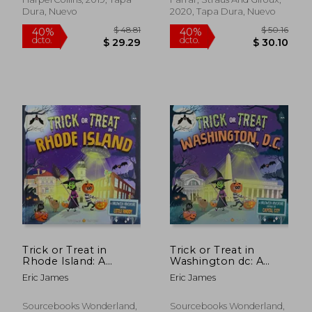
Dura, Nuevo
2020, Tapa Dura, Nuevo
$ 47.26
$ 36.
40%
40%
dcto.
dcto.
$ 28.36
$ 21.
Trick or Treat in
Trick or Treat in
Rhode Island: A
Washington dc: A
Halloween Adventure
Halloween Adventure
Eric James
Eric James
Through Little Rhody
Through the Capital
(en Inglés)
City (en Inglés)
Sourcebooks Wonderland,
Sourcebooks Wonderland,