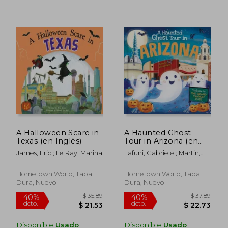
$ 37.89
$ 37.
40%
40%
dcto.
dcto.
$ 22.73
$ 22.
A Halloween Scare in
A Haunted Ghost
Texas (en Inglés)
Tour in Arizona (en
Inglés)
James, Eric ; Le Ray, Marina
Tafuni, Gabriele ; Martin,
Louise
Hometown World, Tapa
Hometown World, Tapa
Dura, Nuevo
Dura, Nuevo
Disponible
Usado
Disponible
Usado