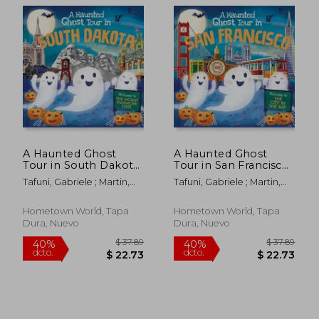
A Haunted Ghost
A Haunted Ghost
Tour in South Dakota
Tour in San Francisco
(en Inglés)
(en Inglés)
Tafuni, Gabriele ; Martin,
Tafuni, Gabriele ; Martin,
Louise
Louise
Hometown World, Tapa
Hometown World, Tapa
Dura, Nuevo
Dura, Nuevo
$ 35.89
$ 35.
40%
40%
dcto.
dcto.
$ 21.53
$ 21.