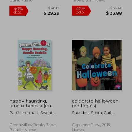
Dura, Nuevo
Tapa Dura, Nuevo
$ 48.81
$ 50.
40%
40%
dcto.
dcto.
$ 29.29
$ 30.
happy haunting,
celebrate halloween
amelia bedelia (en
(en Inglés)
Inglés)
Parish, Herman ; Sweat,
Saunders-Smith, Gail ;
Lynn
Peterson, Megan C.
Greenwillow Books, Tapa
Capstone Press, 2013,
Blanda, Nuevo
Nuevo