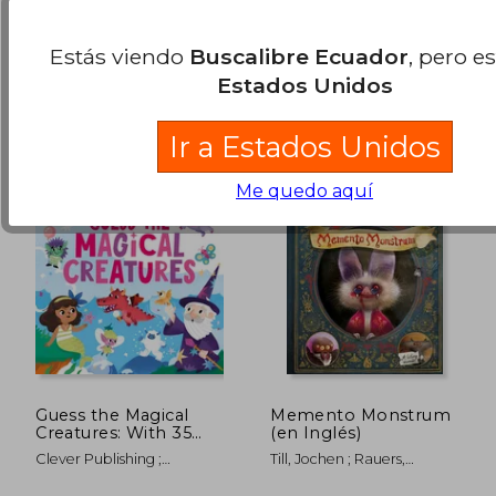
Simon Spotlight, 2021,
Little Simon, Libro De
$ 32.64
$ 33.
Tapa Dura, Nuevo
Cartón, Nuevo
40%
40%
Estás viendo
Buscalibre Ecuador
, pero e
dcto.
dcto.
$ 19.58
$ 20.
Estados Unidos
Ir a Estados Unidos
Me quedo aquí
Guess the Magical
Memento Monstrum
Creatures: With 35
(en Inglés)
Flaps! (en Inglés)
Clever Publishing ;
Till, Jochen ; Rauers,
Zolotareva, Elena
Wiebke