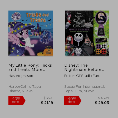
$ 36.01
$ 34.
40%
40%
dcto.
dcto.
$ 21.61
$ 20.
My Little Pony: Tricks
Disney: The
and Treats: More
Nightmare Before
Than 50 Stickers
Christmas Movie
Hasbro ; Hasbro
Editors Of Studio Fun
Included! (en Inglés)
Theater Storybook
International
and Projector (en
Inglés)
HarperCollins, Tapa
Studio Fun International,
Blanda, Nuevo
Tapa Dura, Nuevo