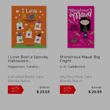
I Love Boo! a Spooky
Monstrous Maud: Big
Halloween
Fright
Countdown! (en
Magsamen, Sandra ;
A. B. Saddlewick
Inglés)
Magsamen, Sandra
$ 39.26
$ 33.
45%
40%
Cartwheel Books, Tapa
Sky Pony Press, Tapa
dcto.
dcto.
$ 21.60
$ 20.
Blanda, Nuevo
Blanda, Nuevo