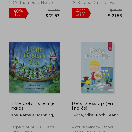
2019, Tapa Dura, Nuevo
2019, Tapa Dura, Nuevo
$ 39.64
$ 48.
40%
40%
dcto.
dcto.
$ 23.78
$ 29.
Little Goblins ten (en
Pets Dress Up (en
Inglés)
Inglés)
Jane, Pamela ; Manning,
Byrne, Mike ; Koch, Leanna
Jane
; Cowen, Kristen
HarperCollins, 2011, Tapa
Picture Window Books,