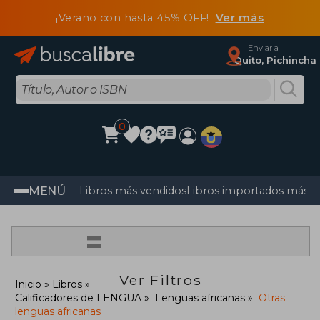
¡Verano con hasta 45% OFF!
Ver más
Enviar a
Quito, Pichincha
0
MENÚ
Libros más vendidos
Libros importados más v
=
Ver Filtros
Inicio
Libros
Calificadores de LENGUA
Lenguas africanas
Otras
lenguas africanas