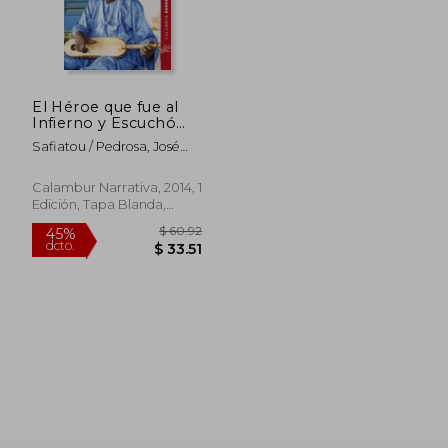
El Héroe que fue al
Infierno y Escuchó
que Cantaban Allí su
Safiatou / Pedrosa, José
Epopeya. Cantos
Manuel Amadou
Épicos del Pueblo
Djerma de Níger
Calambur Narrativa, 2014, 1
(Narrativa)
Edición, Tapa Blanda,
Nuevo
$ 60.92
45%
dcto.
$ 33.51