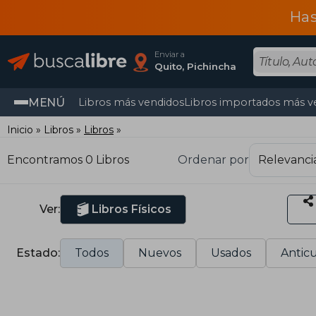
Has
Enviar a
Quito, Pichincha
MENÚ
Libros más vendidos
Libros importados más v
Inicio
Libros
Libros
Encontramos 0 Libros
Ordenar por
Ver:
Libros Físicos
Estado:
Todos
Nuevos
Usados
Anticu