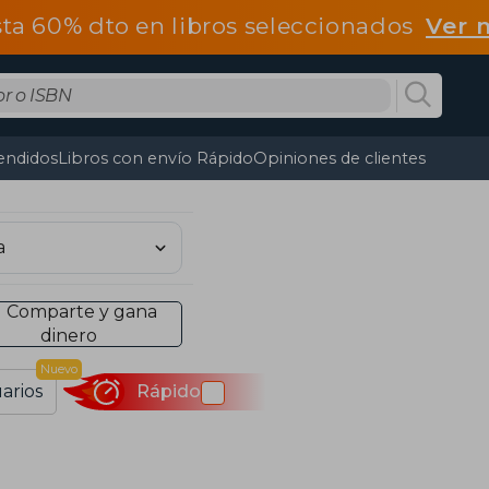
ta 60% dto en libros seleccionados
Ver 
endidos
Libros con envío Rápido
Opiniones de clientes
Comparte y gana
dinero
Nuevo
arios
Rápido