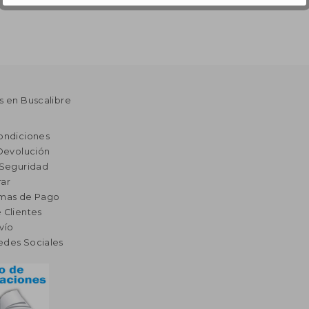
s en Buscalibre
ondiciones
 Devolución
 Seguridad
ar
rmas de Pago
 Clientes
vío
edes Sociales