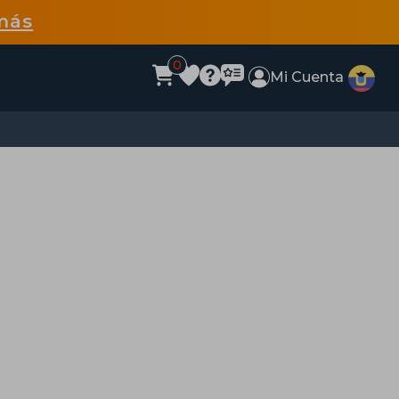
más
0
Mi Cuenta