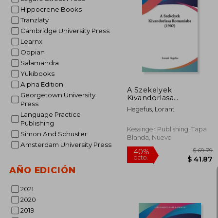
Hippocrene Books
Tranzlaty
40%
Cambridge University Press
dcto.
$ 
Learnx
Oppian
Salamandra
Yukibooks
Alpha Edition
A Szekelyek
Georgetown University
Kivandorlasa
Press
Romaniaba (1902) (en
Hegefus, Lorant
Hebreo)
Language Practice
Publishing
Kessinger Publishing, Tapa
Simon And Schuster
Blanda, Nuevo
Amsterdam University Press
AÑO EDICIÓN
2021
2020
2019