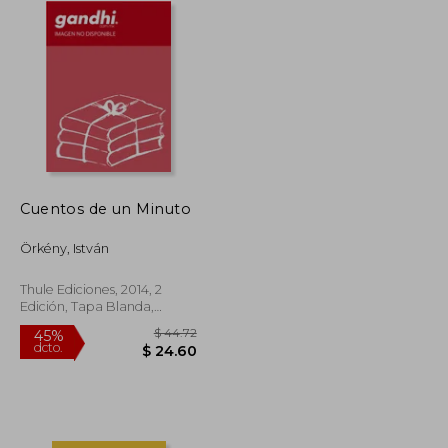
Cuentos de un Minuto
Örkény, István
Thule Ediciones, 2014, 2
Edición, Tapa Blanda,
Nuevo
$ 28.73
$ 44.72
45%
dcto.
$ 15.80
$ 24.60