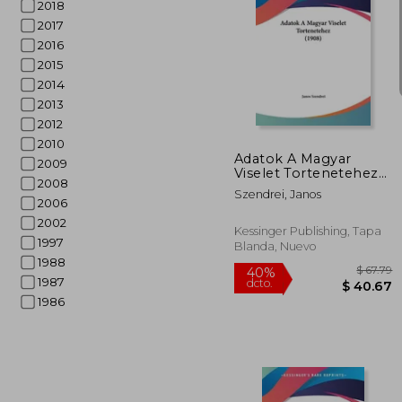
2018
2017
2016
2015
$
2014
40%
dcto.
$ 
2013
2012
2010
Adatok A Magyar
2009
Viselet Tortenetehez
2008
(1908) (en Hebreo)
Szendrei, Janos
2006
2002
Kessinger Publishing, Tapa
1997
Blanda, Nuevo
1988
1987
1986