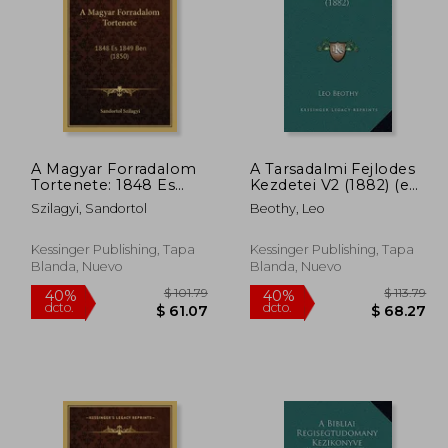
 67.79
$ 67.79
40%
40%
dcto.
dcto.
40.67
$ 40.67
A Magyar Forradalom
A Tarsadalmi Fejlodes
Tortenete: 1848 Es
Kezdetei V2 (1882) (en
1849 Ben (1850) (en
Húngaro)
Szilagyi, Sandortol
Beothy, Leo
Húngaro)
Kessinger Publishing, Tapa
Kessinger Publishing, Tapa
Blanda, Nuevo
Blanda, Nuevo