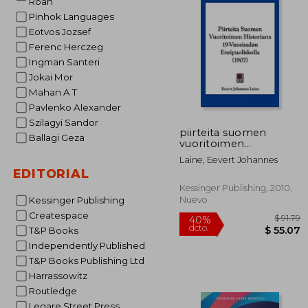
Roan
$
45%
Pinhok Languages
dcto.
$ 
Eotvos Jozsef
Ferenc Herczeg
Ingman Santeri
Jokai Mor
Mahan A T
Pavlenko Alexander
Szilagyi Sandor
piirteita suomen
Ballagi Geza
vuoritoimen
historiasta 19-
Laine, Eevert Johannes
vuosisadan
EDITORIAL
ensipuoliskolla (1907)
(en Inglés)
Kessinger Publishing, 2010,
Nuevo
Kessinger Publishing
Createspace
T&P Books
Independently Published
T&P Books Publishing Ltd
Harrassowitz
Routledge
Legare Street Press