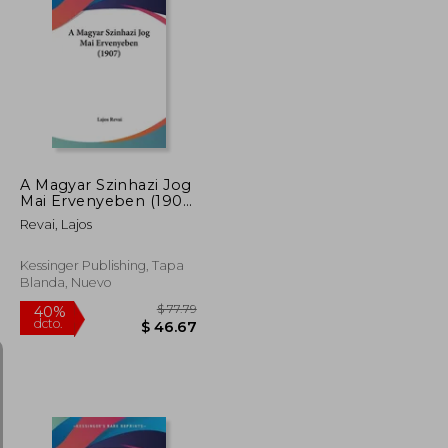
$ 63.79
$ 65.79
40%
dcto.
$ 38.27
$ 39.47
A Magyar Szinhazi Jog
Mai Ervenyeben (1907)
(en Hebreo)
Revai, Lajos
Kessinger Publishing, Tapa
Blanda, Nuevo