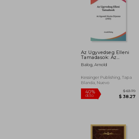
$
40%
dcto.
$ 
Az Ugyvedseg Elleni
Tamadasok: Az
Ugyvedi Munka
Balog, Arnold
Dijazasa (1903) (en
Hebreo)
Kessinger Publishing, Tapa
Blanda, Nuevo