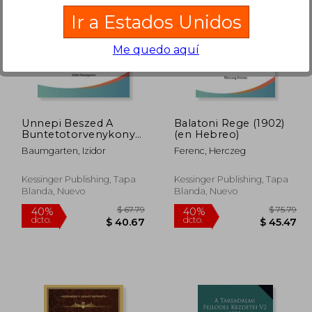
Ir a Estados Unidos
Me quedo aquí
 69.79
$ 65.79
40%
40%
dcto.
dcto.
41.87
$ 39.47
Unnepi Beszed A
Balatoni Rege (1902)
Buntetotorvenykonyv
(en Hebreo)
Huszonoteves
Baumgarten, Izidor
Ferenc, Herczeg
Fennallasa (1905) (en
Hebreo)
Kessinger Publishing, Tapa
Kessinger Publishing, Tapa
Blanda, Nuevo
Blanda, Nuevo