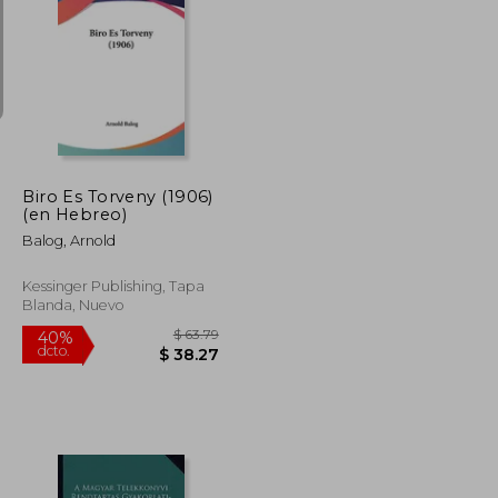
$ 87.79
$ 77.79
40%
dcto.
$ 52.67
$ 46.67
Biro Es Torveny (1906)
(en Hebreo)
Balog, Arnold
Kessinger Publishing, Tapa
Blanda, Nuevo