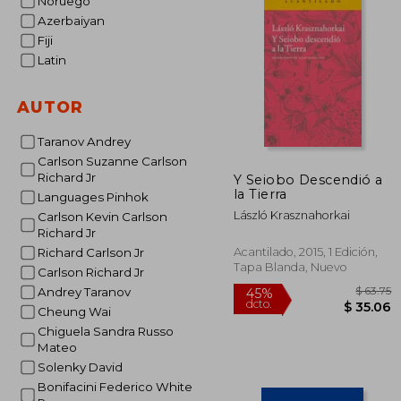
Noruego
Azerbaiyan
Fiji
Latin
AUTOR
Taranov Andrey
Carlson Suzanne Carlson
Richard Jr
Y Seiobo Descendió a
la Tierra
Languages Pinhok
László Krasznahorkai
Carlson Kevin Carlson
Richard Jr
Acantilado, 2015, 1 Edición,
Richard Carlson Jr
Tapa Blanda, Nuevo
Carlson Richard Jr
Andrey Taranov
Cheung Wai
Chiguela Sandra Russo
Mateo
Solenky David
Bonifacini Federico White