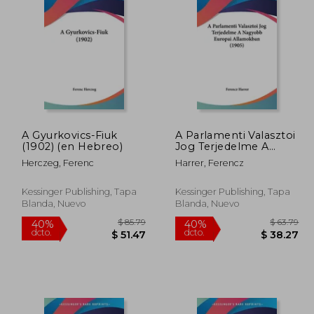
 63.75
$ 73.94
45%
45%
dcto.
dcto.
35.06
$ 40.67
A Gyurkovics-Fiuk
A Parlamenti Valasztoi
(1902) (en Hebreo)
Jog Terjedelme A
Nagyobb Europai
Herczeg, Ferenc
Harrer, Ferencz
Allamokban (1905) (en
Hebreo)
Kessinger Publishing, Tapa
Kessinger Publishing, Tapa
Blanda, Nuevo
Blanda, Nuevo