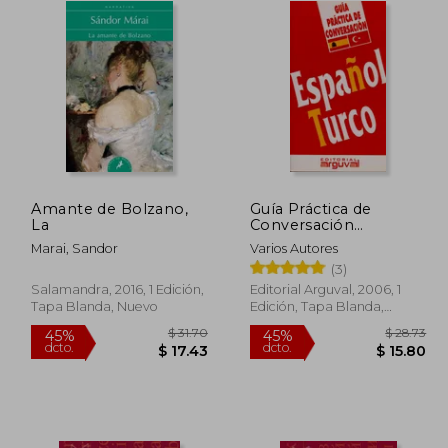
Amante de Bolzano,
Guía Práctica de
La
Conversación
Español-Turco
Marai, Sandor
Varios Autores
(3)
Salamandra, 2016, 1 Edición,
Editorial Arguval, 2006, 1
Tapa Blanda, Nuevo
Edición, Tapa Blanda,
Nuevo
 22.22
$ 31.70
45%
45%
dcto.
dcto.
12.22
$ 17.43