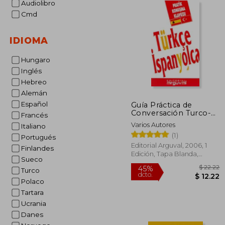
Audiolibro
Cmd
IDIOMA
Hungaro
Inglés
Hebreo
Alemán
Español
Guía Práctica de
Conversación Turco-
Francés
Español
Varios Autores
Italiano
(1)
Portugués
Editorial Arguval, 2006, 1
Finlandes
Edición, Tapa Blanda,
Sueco
Nuevo
Turco
Polaco
Tartara
Ucrania
$
45%
Danes
dcto.
$ 