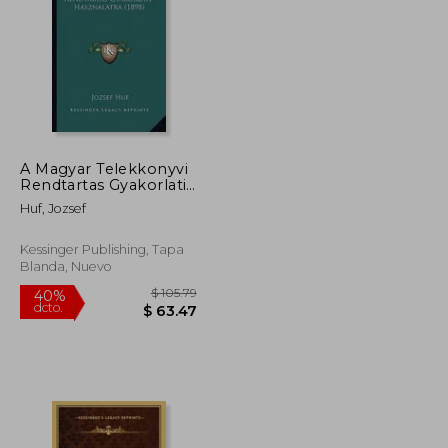
$ 75.79
$ 63.79
40%
dcto.
$ 45.47
$ 38.27
A Magyar Telekkonyvi
Rendtartas Gyakorlati-
Hasznalatra (1898) (en
Huf, Jozsef
Húngaro)
Kessinger Publishing, Tapa
Blanda, Nuevo