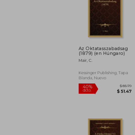
Az Oktatasszabadsag
$
(1879) (en Húngaro)
40%
dcto.
$ 
Mair, C.
Kessinger Publishing, Tapa
Blanda, Nuevo