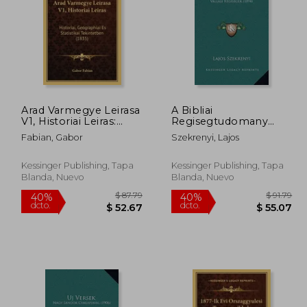
Arad Varmegye Leirasa
A Bibliai
 63.79
$ 101.79
V1, Historiai Leiras:
Regisegtudomany
40%
40%
Historiai, Geographiai
Kezikonyve: Vallasi
dcto.
dcto.
38.27
$ 61.07
Fabian, Gabor
Szekrenyi, Lajos
Es Statistikai
Regisegek (1894) (en
Tekintetben (1835) (en
Húngaro)
Húngaro)
Kessinger Publishing, Tapa
Kessinger Publishing, Tapa
Blanda, Nuevo
Blanda, Nuevo