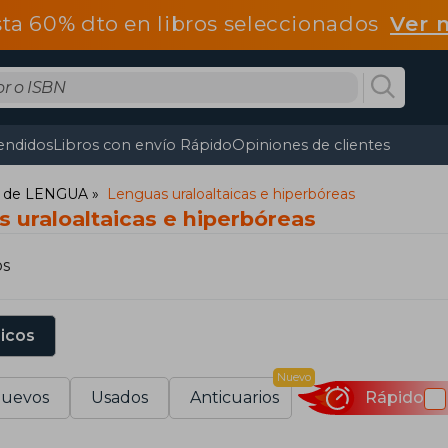
ta 60% dto en libros seleccionados
Ver 
endidos
Libros con envío Rápido
Opiniones de clientes
es de LENGUA
Lenguas uraloaltaicas e hiperbóreas
 uraloaltaicas e hiperbóreas
os
sicos
Nuevo
uevos
Usados
Anticuarios
Rápido