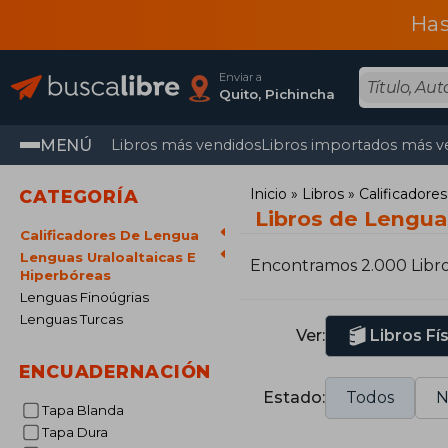
Has
Enviar a
Quito, Pichincha
MENÚ
Libros más vendidos
Libros importados más v
Inicio
Libros
Calificador
CATEGORÍA
Libros de Lenguas
Calificadores De Lengua
Lenguas Uraloaltaicas E
Encontramos 2.000 Libr
Hiperbóreas
Lenguas Finoúgrias
Lenguas Turcas
Ver:
Libros Fí
ENCUADERNACIÓN
Estado:
Todos
N
Tapa Blanda
Tapa Dura