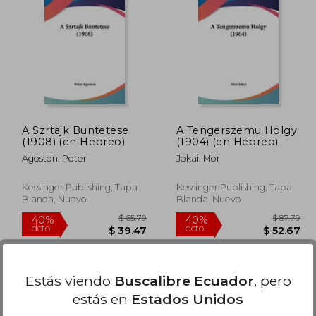
$ 91.79
$ 85.79
40%
40%
dcto.
dcto.
55.07
$ 51.47
A Szrtajk Buntetese
A Tengerszemu Holgy
(1908) (en Hebreo)
(1904) (en Hebreo)
Agoston, Peter
Jokai, Mor
Kessinger Publishing, Tapa
Kessinger Publishing, Tapa
Blanda, Nuevo
Blanda, Nuevo
Estás viendo
Buscalibre Ecuador
, pero
estás en
Estados Unidos