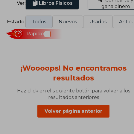
Ver:
Libros Físicos
gana dinero
Estado:
Todos
Nuevos
Usados
Anticu
Rápido
¡Woooops! No encontramos
resultados
Haz click en el siguiente botón para volver a los
resultados anteriores
Volver página anterior