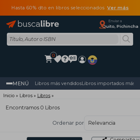
Hasta 60% dto en libros seleccionados
Ver más
Enviar a
Quito, Pichincha
0
MENÚ
Libros más vendidos
Libros importados más v
Inicio
Libros
Libros
Encontramos 0 Libros
Ordenar por
Comparte y