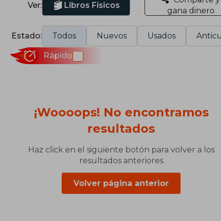
Ver:
Libros Físicos
gana dinero
Estado:
Todos
Nuevos
Usados
Anticu
Rápido
¡Woooops! No encontramos
resultados
Haz click en el siguiente botón para volver a los
resultados anteriores
Volver página anterior