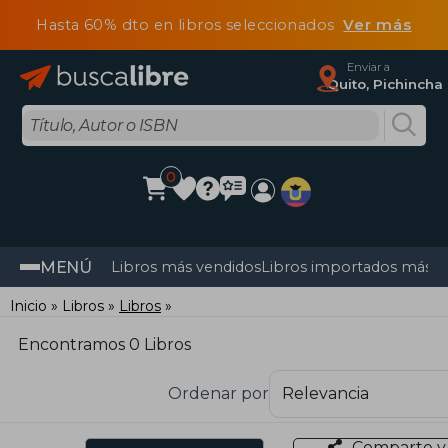
Hasta 60% dto en libros seleccionados
Ver más
Enviar a
Quito, Pichincha
0
MENÚ
Libros más vendidos
Libros importados más v
Inicio
Libros
Libros
Encontramos 0 Libros
Ordenar por
Comparte y