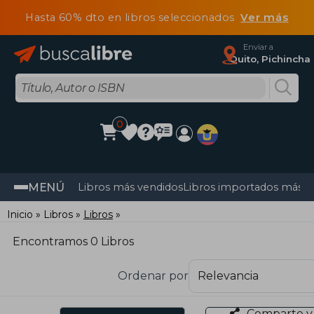
Hasta 60% dto en libros seleccionados
Ver más
Enviar a
Quito, Pichincha
0
MENÚ
Libros más vendidos
Libros importados más v
Inicio
Libros
Libros
Encontramos 0 Libros
Ordenar por
Comparte y