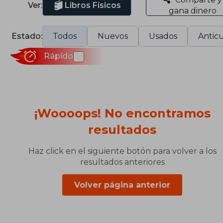
Ver:
Libros Físicos
gana dinero
Estado:
Todos
Nuevos
Usados
Anticu
Rápido
¡Woooops! No encontramos
resultados
Haz click en el siguiente botón para volver a los
resultados anteriores
Volver página anterior