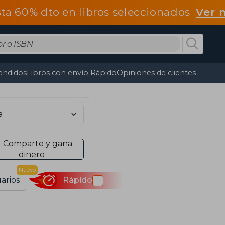
ta 60% dto en libros seleccionados
Ver 
endidos
Libros con envío Rápido
Opiniones de clientes
Comparte y gana
dinero
Nuevo
arios
Rápido