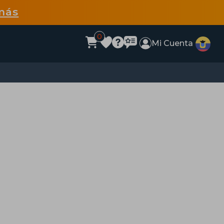
más
0
Mi Cuenta