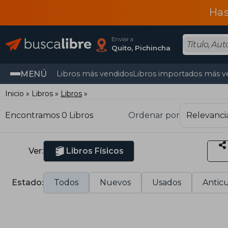
Has
Enviar a
Quito, Pichincha
MENÚ
Libros más vendidos
Libros importados más v
Inicio
Libros
Libros
Encontramos 0 Libros
Ordenar por
Ver:
Libros Físicos
Estado:
Todos
Nuevos
Usados
Anticu