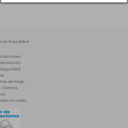
s en Buscalibre
ondiciones
 Devolución
 Seguridad
ar
rmas de Pago
 Clientes
vío
edes Sociales