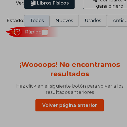
Ver:
Libros Físicos
gana dinero
Estado:
Todos
Nuevos
Usados
Anticu
Rápido
¡Woooops! No encontramos
resultados
Haz click en el siguiente botón para volver a los
resultados anteriores
Volver página anterior