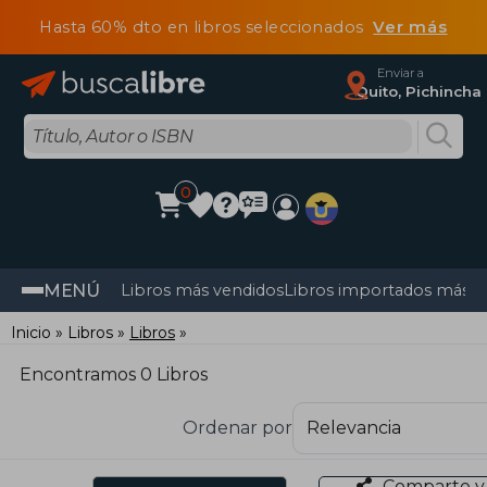
Hasta 60% dto en libros seleccionados
Ver más
Enviar a
Quito, Pichincha
0
MENÚ
Libros más vendidos
Libros importados más v
Inicio
Libros
Libros
Encontramos 0 Libros
Ordenar por
Comparte y