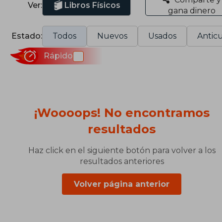
Ver:
Libros Físicos
gana dinero
Estado:
Todos
Nuevos
Usados
Anticu
Rápido
¡Woooops! No encontramos
resultados
Haz click en el siguiente botón para volver a los
resultados anteriores
Volver página anterior