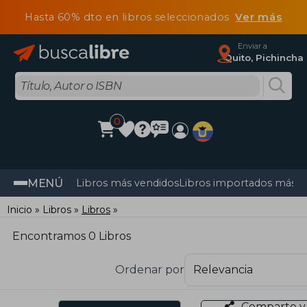
Hasta 60% dto en libros seleccionados
Ver más
Enviar a
Quito, Pichincha
0
MENÚ
Libros más vendidos
Libros importados más v
Inicio
Libros
Libros
Encontramos 0 Libros
Ordenar por
Comparte y