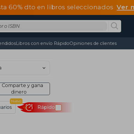
ta 60% dto en libros seleccionados
Ver 
endidos
Libros con envío Rápido
Opiniones de clientes
Comparte y gana
dinero
Nuevo
arios
Rápido