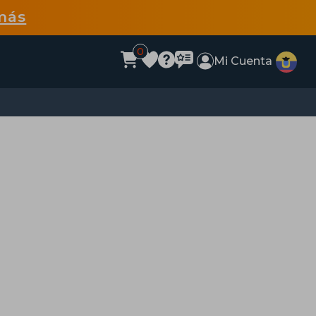
más
0
Mi Cuenta