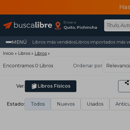
Has
Enviar a
Quito, Pichincha
MENÚ
Libros más vendidos
Libros importados más v
Inicio
Libros
Libros
Encontramos 0 Libros
Ordenar por
Ver:
Libros Físicos
Estado:
Todos
Nuevos
Usados
Anticu