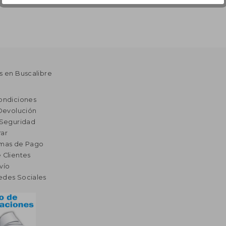
s en Buscalibre
ondiciones
 Devolución
 Seguridad
ar
rmas de Pago
 Clientes
vío
edes Sociales