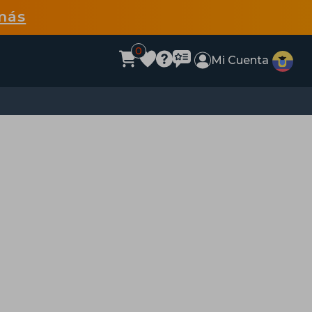
más
0
Mi Cuenta