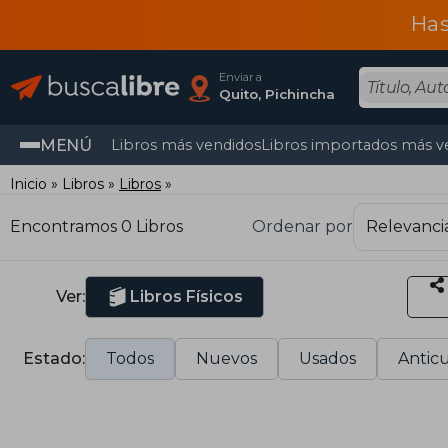
Has
Enviar a
Quito, Pichincha
MENÚ
Libros más vendidos
Libros importados más v
Inicio
Libros
Libros
Encontramos 0 Libros
Ordenar por
Ver:
Libros Físicos
Estado:
Todos
Nuevos
Usados
Anticu