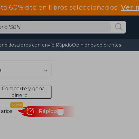
ta 60% dto en libros seleccionados
Ver 
endidos
Libros con envío Rápido
Opiniones de clientes
Comparte y gana
dinero
Nuevo
arios
Rápido