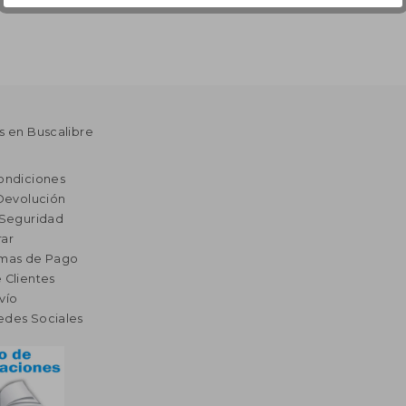
s en Buscalibre
ondiciones
 Devolución
 Seguridad
ar
rmas de Pago
 Clientes
vío
edes Sociales