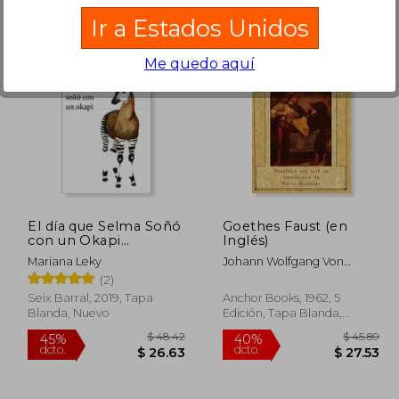
Ir a Estados Unidos
Me quedo aquí
$ 57.14
$ 40.27
45%
45%
dcto.
dcto.
34.28
$ 22.15
El día que Selma Soñó
Goethes Faust (en
con un Okapi
Inglés)
(Biblioteca
Mariana Leky
Johann Wolfgang Von
Formentor)
Goethe
(2)
Seix Barral, 2019, Tapa
Anchor Books, 1962, 5
Blanda, Nuevo
Edición, Tapa Blanda,
Nuevo