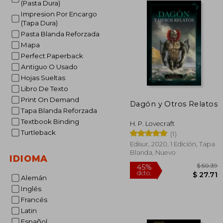
(Pasta Dura)
Impresion Por Encargo
(Tapa Dura)
Pasta Blanda Reforzada
Mapa
Perfect Paperback
Antiguo O Usado
Hojas Sueltas
Libro De Texto
Print On Demand
Dagón y Otros Relatos
Tapa Blanda Reforzada
Textbook Binding
H. P. Lovecraft
Turtleback
(1)
Edisur, 2020, 1 Edición, Tapa
Blanda, Nuevo
IDIOMA
Alemán
Inglés
Francés
$
45%
Latin
dcto.
$ 
Español