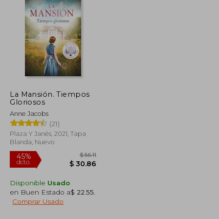
$ 50.64
$ 83.31
40%
dcto.
$ 27.85
$ 49.99
La Mansión. Tiempos
Gloriosos
Anne Jacobs
(21)
Plaza Y Janés, 2021, Tapa
Blanda, Nuevo
Disponible
Usado
en Buen Estado a
$ 22.55
.
Comprar Usado