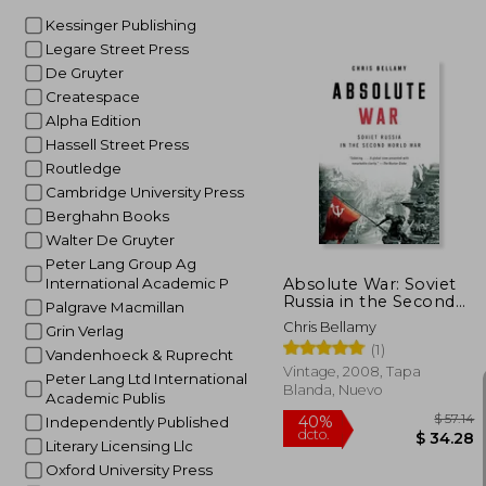
Kessinger Publishing
Legare Street Press
De Gruyter
$ 
Createspace
Alpha Edition
Hassell Street Press
Routledge
Cambridge University Press
Berghahn Books
Walter De Gruyter
Peter Lang Group Ag
Absolute War: Soviet
International Academic P
Russia in the Second
Palgrave Macmillan
World war (en Inglés)
Chris Bellamy
Grin Verlag
(1)
Vandenhoeck & Ruprecht
Vintage, 2008, Tapa
Peter Lang Ltd International
Blanda, Nuevo
Academic Publis
Independently Published
Literary Licensing Llc
Oxford University Press