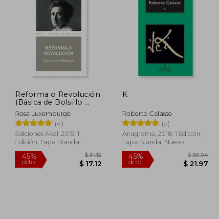
$ 47.81
45%
45%
dcto.
dcto.
28.98
$ 26.30
Reforma o Revolución
K.
(Básica de Bolsillo 
Serie Clásicos del
Rosa Luxemburgo
Roberto Calasso
Pensamiento Político)
(4)
(2)
Ediciones Akal, 2015, 1
Anagrama, 2018, 1 Edición,
Edición, Tapa Blanda,
Tapa Blanda, Nuevo
Nuevo