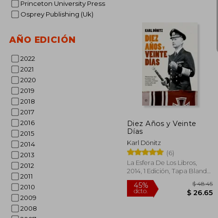
Princeton University Press
Osprey Publishing (Uk)
AÑO EDICIÓN
2022
2021
2020
40%
2019
dcto.
$ 
2018
2017
2016
Diez Años y Veinte
Días
2015
Karl Dönitz
2014
(6)
2013
La Esfera De Los Libros,
2012
2014, 1 Edición, Tapa Blanda,
2011
Nuevo
2010
2009
2008