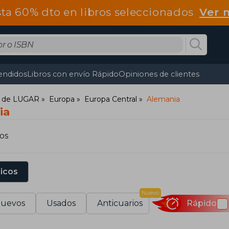
ta 60% dto en libros seleccionados
Ver 
endidos
Libros con envío Rápido
Opiniones de clientes
es de LUGAR
Europa
Europa Central
Alemania
ia
os
sicos
Nuevo
uevos
Usados
Anticuarios
Rápido