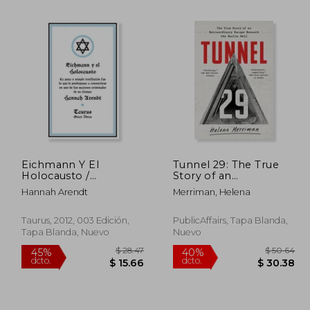
Eichmann Y El
Tunnel 29: The True
Holocausto /
Story of an
45%
Eichmann and the
Extraordinary Escape
dcto.
Hannah Arendt
Merriman, Helena
43.23
$ 15.20
Holocaust
Beneath the Berlin
Wall (en Inglés)
Taurus, 2012, 003 Edición,
PublicAffairs, Tapa Blanda,
Tapa Blanda, Nuevo
Nuevo