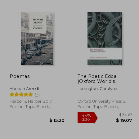
 48.45
$ 48.42
45%
40%
dcto.
dcto.
26.65
$ 26.63
Poemas
The Poetic Edda
(Oxford World's
Classics) (en Inglés)
Hannah Arendt
Larrington, Carolyne
(3)
Herder & Herder, 2017, 1
Oxford University Press, 2
Edición, Tapa Blanda,
Edición, Tapa Blanda,
Nuevo
Nuevo