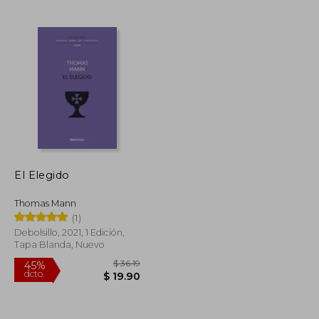
$ 45.89
$ 38.31
45%
dcto.
$ 27.53
$ 21.07
El Elegido
Thomas Mann
(1)
Debolsillo, 2021, 1 Edición,
Tapa Blanda, Nuevo