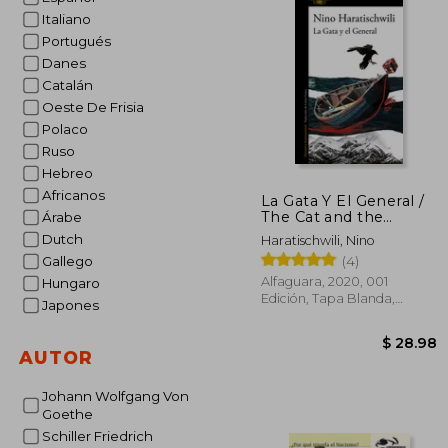
Italiano
Portugués
Danes
Catalán
Oeste De Frisia
Polaco
Ruso
Hebreo
Africanos
La Gata Y El General /
The Cat and the
Árabe
General
Dutch
Haratischwili, Nino
(4)
Gallego
Alfaguara, 2020, 001
Hungaro
Edición, Tapa Blanda,
Japones
Nuevo
AUTOR
Johann Wolfgang Von
Goethe
Schiller Friedrich