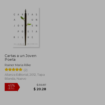
Cartas a un Joven
Poeta
$ 34.67
$ 36.19
45%
dcto.
Rainer Maria Rilke
$ 19.07
$ 19.90
(2)
Alianza Editorial, 2012, Tapa
Blanda, Nuevo