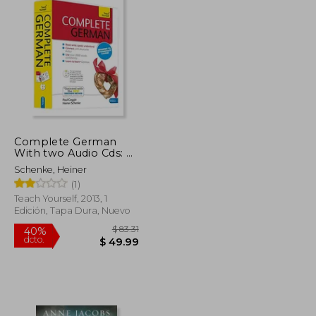
Complete German
With two Audio Cds: A
Teach Yourself
Schenke, Heiner
Program (en Inglés)
(1)
Teach Yourself, 2013, 1
Edición, Tapa Dura, Nuevo