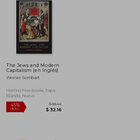
The Jews and Modern
Capitalism (en Inglés)
Werner Sombart
Martino Fine Books, Tapa
Blanda, Nuevo
$ 79.86
$ 58.46
45%
dcto.
$ 43.92
$ 32.16