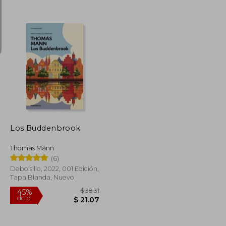
$ 46.05
$ 37.61
40%
dcto.
$ 25.33
$ 22.57
Los Buddenbrook
Thomas Mann
(6)
Debolsillo, 2022, 001 Edición,
Tapa Blanda, Nuevo