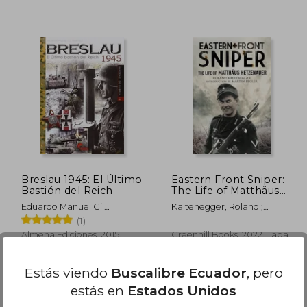
$ 31.12
45%
45%
dcto.
dcto.
19.95
$ 17.12
Breslau 1945: El Último
Eastern Front Sniper:
Bastión del Reich
The Life of Matthäus
Hetzenauer (en
Eduardo Manuel Gil
Kaltenegger, Roland ;
Inglés)
Martínez
Pegler, Martin ; Pegler,
(1)
Martin
Almena Ediciones, 2015, 1
Greenhill Books, 2022, Tapa
Edición, Tapa Blanda,
Blanda, Nuevo
Nuevo
Estás viendo
Buscalibre Ecuador
, pero
estás en
Estados Unidos