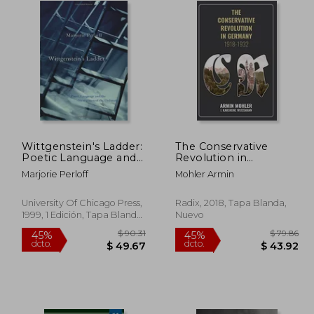
Wittgenstein's Ladder:
The Conservative
Poetic Language and
Revolution in
the Strangeness of
Germany, 1918-1932
Marjorie Perloff
Mohler Armin
the Ordinary (en
(en Inglés)
Inglés)
University Of Chicago Press,
Radix, 2018, Tapa Blanda,
1999, 1 Edición, Tapa Blanda,
Nuevo
Nuevo
 50.39
$ 90.31
45%
45%
dcto.
dcto.
27.71
$ 49.67