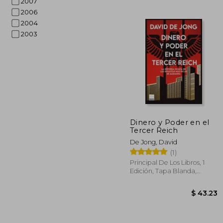
2007
2006
2004
2003
$
45%
dcto.
$ 
Dinero y Poder en el
Tercer Reich
De Jong, David
(1)
Principal De Los Libros, 1
Edición, Tapa Blanda,
Nuevo