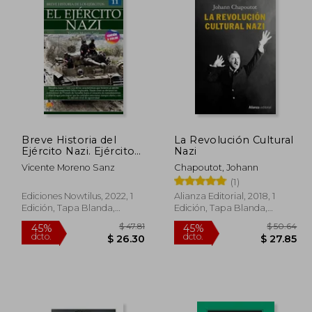
Breve Historia del
La Revolución Cultural
Ejército Nazi. Ejércitos
Nazi
11
Vicente Moreno Sanz
Chapoutot, Johann
(1)
Ediciones Nowtilus, 2022, 1
Alianza Editorial, 2018, 1
Edición, Tapa Blanda,
Edición, Tapa Blanda,
Nuevo
Nuevo