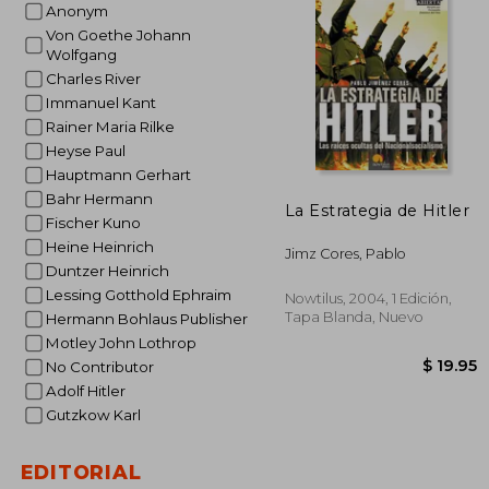
Anonym
$ 
Von Goethe Johann
Wolfgang
Charles River
Immanuel Kant
Rainer Maria Rilke
Heyse Paul
Hauptmann Gerhart
Bahr Hermann
La Estrategia de Hitler
Fischer Kuno
Heine Heinrich
Jimz Cores, Pablo
Duntzer Heinrich
Lessing Gotthold Ephraim
Nowtilus, 2004, 1 Edición,
Tapa Blanda, Nuevo
Hermann Bohlaus Publisher
Motley John Lothrop
No Contributor
Adolf Hitler
Gutzkow Karl
EDITORIAL