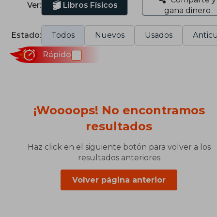
Ver:
Libros Físicos
gana dinero
Estado:
Todos
Nuevos
Usados
Anticu
Rápido
¡Woooops! No encontramos
resultados
Haz click en el siguiente botón para volver a los
resultados anteriores
Volver página anterior