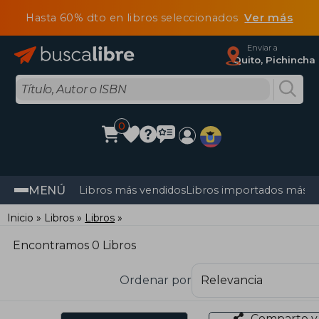
Hasta 60% dto en libros seleccionados
Ver más
Enviar a
Quito, Pichincha
0
MENÚ
Libros más vendidos
Libros importados más v
Inicio
Libros
Libros
Encontramos 0 Libros
Ordenar por
Comparte y