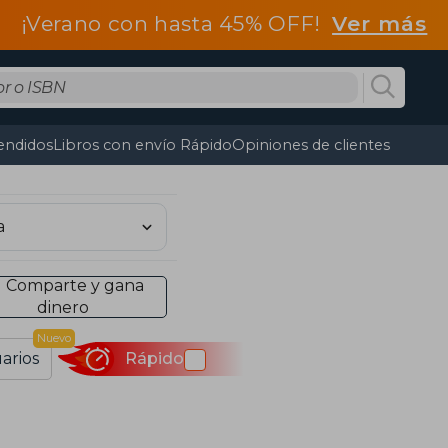
¡Verano con hasta 45% OFF!
Ver más
endidos
Libros con envío Rápido
Opiniones de clientes
Comparte y gana
dinero
Nuevo
arios
Rápido