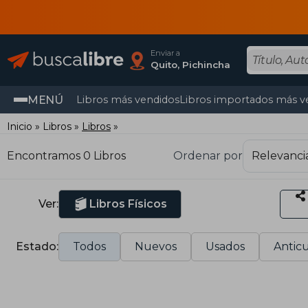
Enviar a
Quito, Pichincha
MENÚ
Libros más vendidos
Libros importados más v
Inicio
Libros
Libros
Encontramos 0 Libros
Ordenar por
Ver:
Libros Físicos
Estado:
Todos
Nuevos
Usados
Anticu