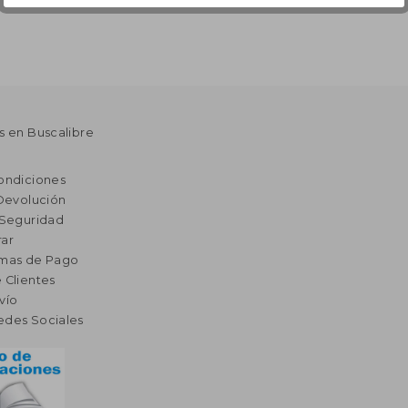
s en Buscalibre
ondiciones
 Devolución
 Seguridad
ar
rmas de Pago
 Clientes
vío
edes Sociales