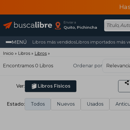
Has
Enviar a
Quito, Pichincha
MENÚ
Libros más vendidos
Libros importados más v
Inicio
Libros
Libros
Encontramos 0 Libros
Ordenar por
Ver:
Libros Físicos
Estado:
Todos
Nuevos
Usados
Anticu