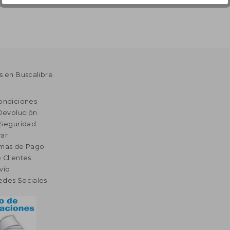
s en Buscalibre
ondiciones
 Devolución
 Seguridad
ar
rmas de Pago
 Clientes
vío
edes Sociales