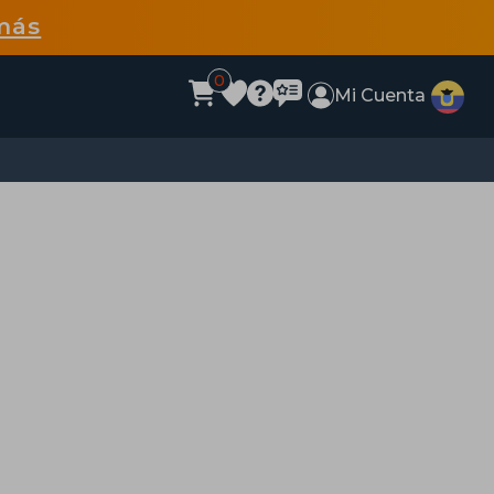
más
0
Mi Cuenta