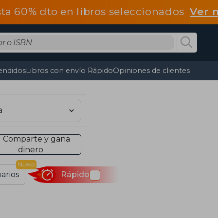
ta 60% dto en libros seleccionados
Ver 
endidos
Libros con envío Rápido
Opiniones de clientes
Comparte y gana
dinero
Nuevo
arios
Rápido