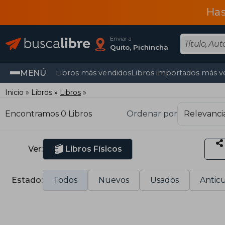
Has
Enviar a
Quito, Pichincha
MENÚ
Libros más vendidos
Libros importados más v
Inicio
Libros
Libros
Encontramos 0 Libros
Ordenar por
Ver:
Libros Físicos
Estado:
Todos
Nuevos
Usados
Anticu