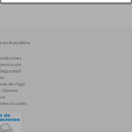
s en Buscalibre
ondiciones
 Devolución
 Seguridad
ar
rmas de Pago
 Clientes
vío
edes Sociales