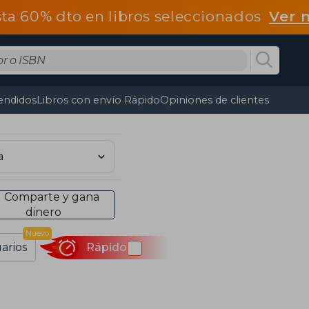
ta 60% dto en libros seleccionados
Ver 
endidos
Libros con envío Rápido
Opiniones de clientes
Comparte y gana
dinero
Nuevo
arios
Rápido