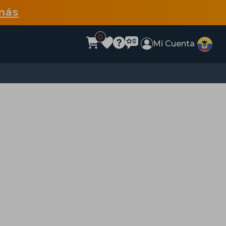
más
0
Mi Cuenta