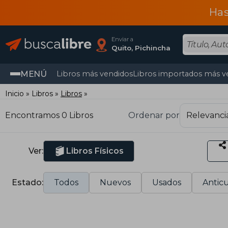
Has
Enviar a
Quito, Pichincha
MENÚ
Libros más vendidos
Libros importados más v
Inicio
Libros
Libros
Encontramos 0 Libros
Ordenar por
Ver:
Libros Físicos
Estado:
Todos
Nuevos
Usados
Anticu