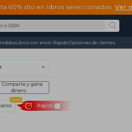
ta 60% dto en libros seleccionados
Ver 
endidos
Libros con envío Rápido
Opiniones de clientes
Comparte y gana
dinero
Nuevo
arios
Rápido