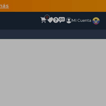
más
0
Mi Cuenta