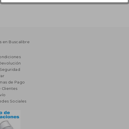
s en Buscalibre
ondiciones
 Devolución
 Seguridad
ar
rmas de Pago
 Clientes
vío
edes Sociales