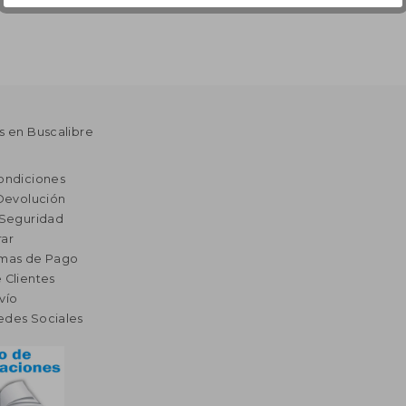
s en Buscalibre
ondiciones
 Devolución
 Seguridad
ar
rmas de Pago
 Clientes
vío
edes Sociales