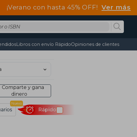
¡Verano con hasta 45% OFF!
Ver más
endidos
Libros con envío Rápido
Opiniones de clientes
Comparte y gana
dinero
Nuevo
arios
Rápido