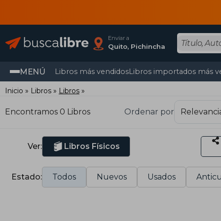
Enviar a
Quito, Pichincha
MENÚ
Libros más vendidos
Libros importados más v
Inicio
Libros
Libros
Encontramos 0 Libros
Ordenar por
Ver:
Libros Físicos
Estado:
Todos
Nuevos
Usados
Anticu