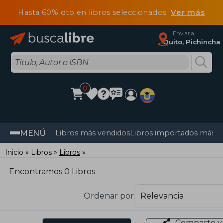
Hasta 60% dto en libros seleccionados
Ver más
Enviar a
Quito, Pichincha
0
MENÚ
Libros más vendidos
Libros importados más v
Inicio
Libros
Libros
Encontramos 0 Libros
Ordenar por
Comparte y