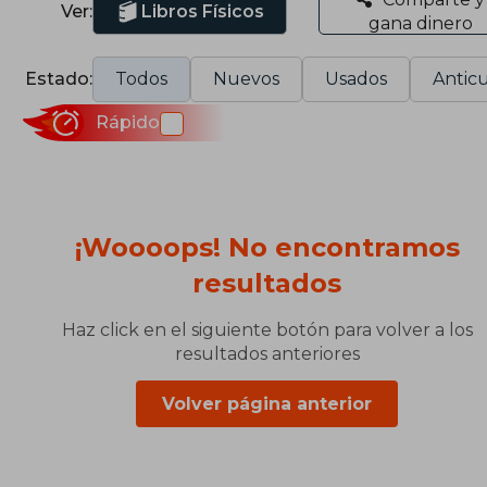
Ver:
Libros Físicos
gana dinero
Estado:
Todos
Nuevos
Usados
Anticu
Rápido
¡Woooops! No encontramos
resultados
Haz click en el siguiente botón para volver a los
resultados anteriores
Volver página anterior