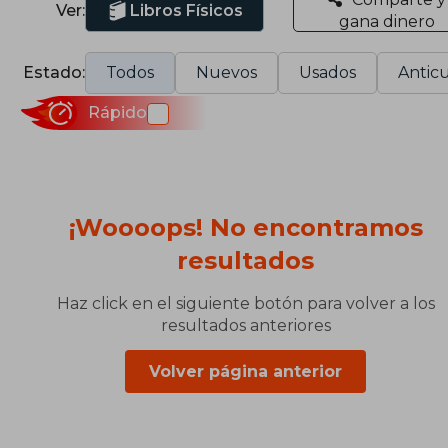
Ver:
Libros Físicos
gana dinero
Estado:
Todos
Nuevos
Usados
Anticu
Rápido
¡Woooops! No encontramos
resultados
Haz click en el siguiente botón para volver a los
resultados anteriores
Volver página anterior