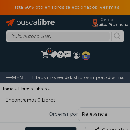
Hasta 60% dto en libros seleccionados
Ver más
Enviar a
Quito, Pichincha
0
MENÚ
Libros más vendidos
Libros importados más v
Inicio
Libros
Libros
Encontramos 0 Libros
Ordenar por
Comparte y