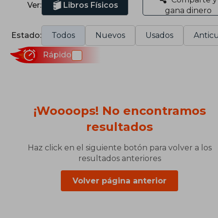
Ver:
Libros Físicos
gana dinero
Estado:
Todos
Nuevos
Usados
Anticu
Rápido
¡Woooops! No encontramos
resultados
Haz click en el siguiente botón para volver a los
resultados anteriores
Volver página anterior