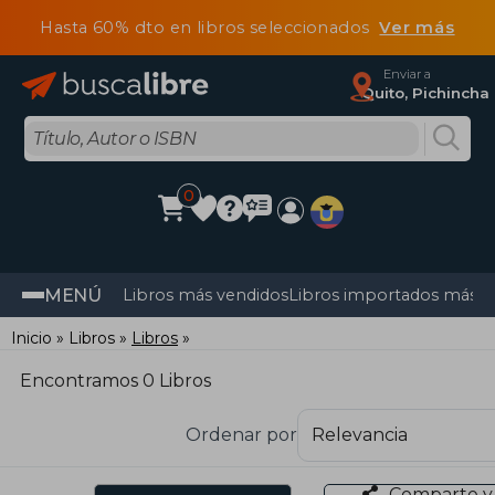
Hasta 60% dto en libros seleccionados
Ver más
Enviar a
Quito, Pichincha
0
MENÚ
Libros más vendidos
Libros importados más v
Inicio
Libros
Libros
Encontramos 0 Libros
Ordenar por
Comparte y