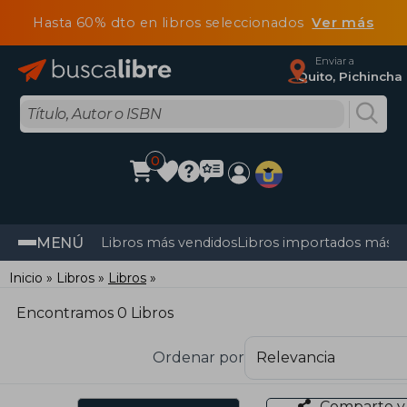
Hasta 60% dto en libros seleccionados
Ver más
Enviar a
Quito, Pichincha
0
MENÚ
Libros más vendidos
Libros importados más v
Inicio
Libros
Libros
Encontramos 0 Libros
Ordenar por
Comparte y