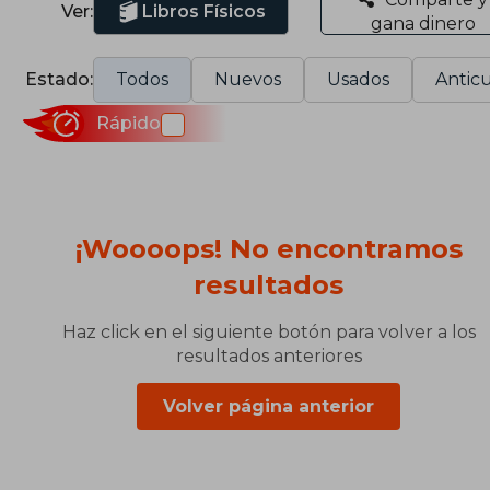
Ver:
Libros Físicos
gana dinero
Estado:
Todos
Nuevos
Usados
Anticu
Rápido
¡Woooops! No encontramos
resultados
Haz click en el siguiente botón para volver a los
resultados anteriores
Volver página anterior