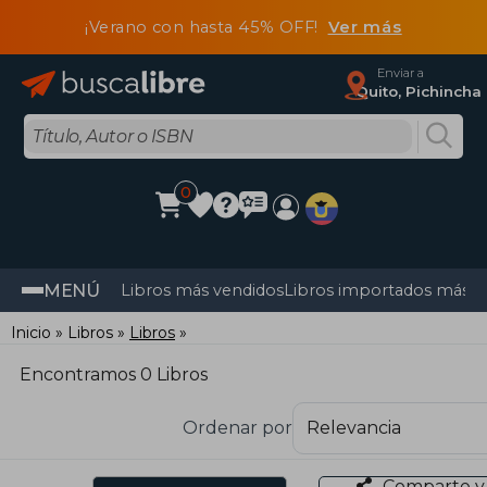
¡Verano con hasta 45% OFF!
Ver más
Enviar a
Quito, Pichincha
0
MENÚ
Libros más vendidos
Libros importados más v
Inicio
Libros
Libros
Encontramos 0 Libros
Ordenar por
Comparte y