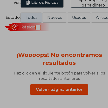
Ver:
Libros Físicos
gana dinero
Estado:
Todos
Nuevos
Usados
Anticu
Rápido
¡Woooops! No encontramos
resultados
Haz click en el siguiente botón para volver a los
resultados anteriores
Volver página anterior