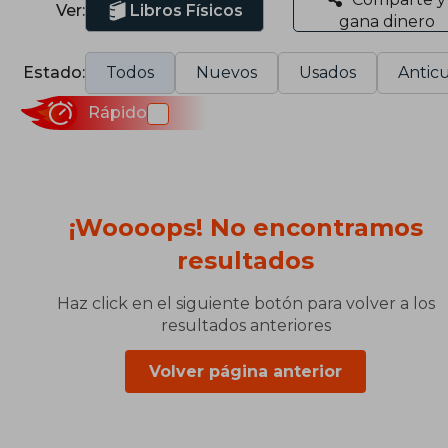
Ver:
Libros Físicos
gana dinero
Estado:
Todos
Nuevos
Usados
Anticu
Rápido
¡Woooops! No encontramos
resultados
Haz click en el siguiente botón para volver a los
resultados anteriores
Volver página anterior