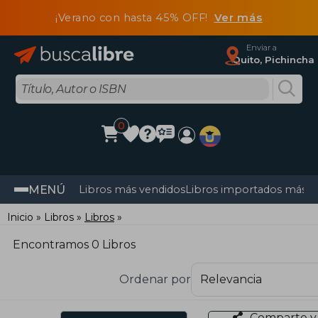
¡Verano con hasta 45% OFF!
Ver más
Enviar a
Quito, Pichincha
0
MENÚ
Libros más vendidos
Libros importados más v
Inicio
Libros
Libros
Encontramos 0 Libros
Ordenar por
Comparte y