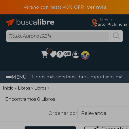
¡Verano con hasta 45% OFF!
Ver más
Enviar a
Quito, Pichincha
0
MENÚ
Libros más vendidos
Libros importados más v
Inicio
Libros
Libros
Encontramos 0 Libros
Ordenar por
Comparte y