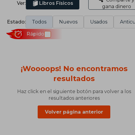
Ver:
Libros Físicos
gana dinero
Estado:
Todos
Nuevos
Usados
Anticu
Rápido
¡Woooops! No encontramos
resultados
Haz click en el siguiente botón para volver a los
resultados anteriores
Volver página anterior