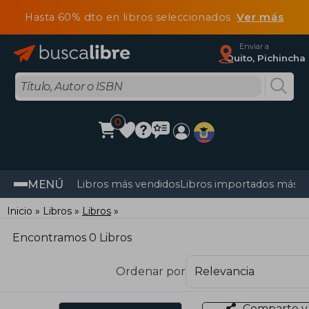
Hasta 60% dto en libros seleccionados
Ver más
Enviar a
Quito, Pichincha
0
MENÚ
Libros más vendidos
Libros importados más v
Inicio
Libros
Libros
Encontramos 0 Libros
Ordenar por
Comparte y