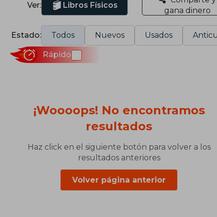
Ver:
Libros Físicos
gana dinero
Estado:
Todos
Nuevos
Usados
Anticu
Rápido
¡Woooops! No encontramos
resultados
Haz click en el siguiente botón para volver a los
resultados anteriores
Volver página anterior