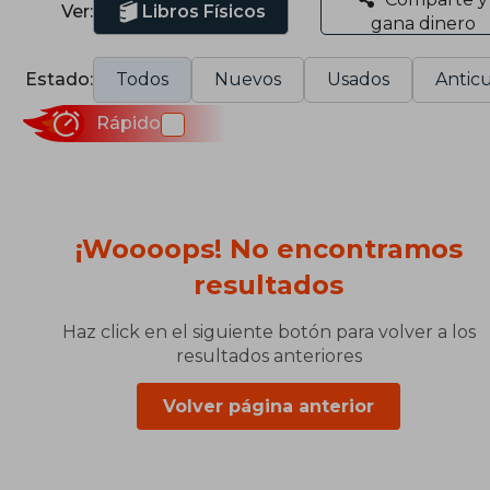
Ver:
Libros Físicos
gana dinero
Estado:
Todos
Nuevos
Usados
Anticu
Rápido
¡Woooops! No encontramos
resultados
Haz click en el siguiente botón para volver a los
resultados anteriores
Volver página anterior