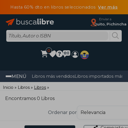
Hasta 60% dto en libros seleccionados
Ver más
Enviar a
Quito, Pichincha
0
MENÚ
Libros más vendidos
Libros importados más v
Inicio
Libros
Libros
Encontramos 0 Libros
Ordenar por
Comparte y