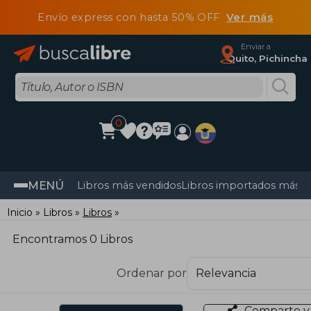
Envío express con hasta 50% OFF
Ver más
Enviar a
Quito, Pichincha
0
MENÚ
Libros más vendidos
Libros importados más v
Inicio
Libros
Libros
Encontramos 0 Libros
Ordenar por
Comparte y