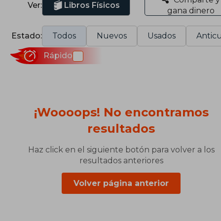
Ver:
Libros Físicos
gana dinero
Estado:
Todos
Nuevos
Usados
Anticu
Rápido
¡Woooops! No encontramos
resultados
Haz click en el siguiente botón para volver a los
resultados anteriores
Volver página anterior