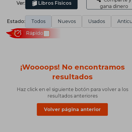
Ver:
Libros Físicos
gana dinero
Estado:
Todos
Nuevos
Usados
Anticu
Rápido
¡Woooops! No encontramos
resultados
Haz click en el siguiente botón para volver a los
resultados anteriores
Volver página anterior