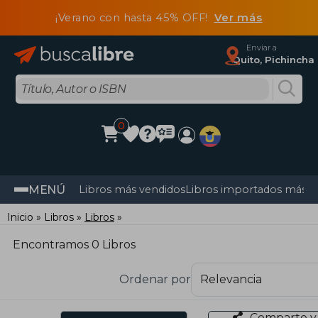
¡Verano con hasta 45% OFF!
Ver más
Enviar a
Quito, Pichincha
0
MENÚ
Libros más vendidos
Libros importados más v
Inicio
Libros
Libros
Encontramos 0 Libros
Ordenar por
Comparte y