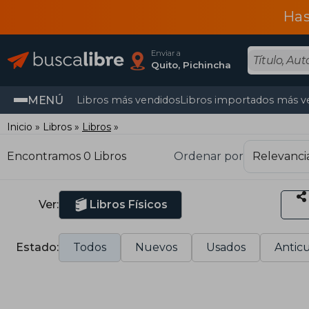
Has
Enviar a
Quito, Pichincha
MENÚ
Libros más vendidos
Libros importados más v
Inicio
Libros
Libros
Encontramos 0 Libros
Ordenar por
Ver:
Libros Físicos
Estado:
Todos
Nuevos
Usados
Anticu