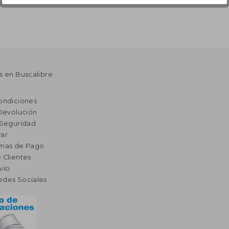
s en Buscalibre
ondiciones
 Devolución
 Seguridad
ar
rmas de Pago
 Clientes
vío
edes Sociales