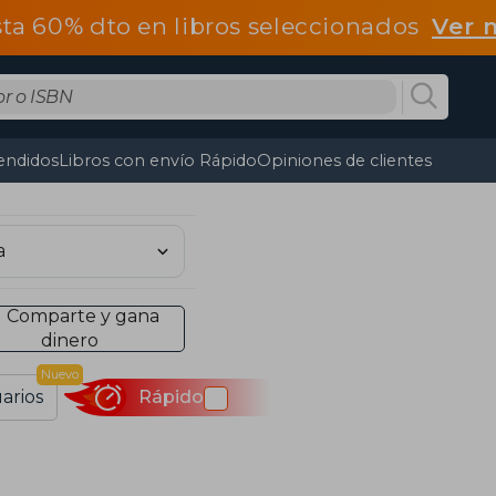
ta 60% dto en libros seleccionados
Ver 
endidos
Libros con envío Rápido
Opiniones de clientes
Comparte y gana
dinero
Nuevo
arios
Rápido