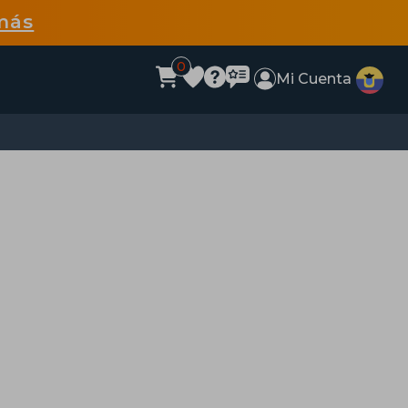
más
0
Mi Cuenta