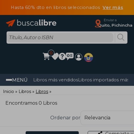
Hasta 60% dto en libros seleccionados
Ver más
Enviar a
Quito, Pichincha
0
MENÚ
Libros más vendidos
Libros importados más v
Inicio
Libros
Libros
Encontramos 0 Libros
Ordenar por
Comparte y