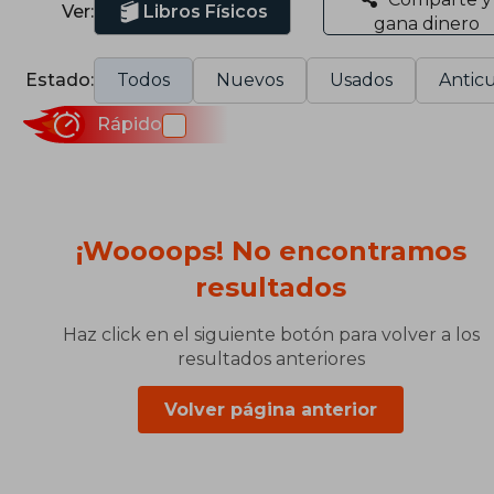
Ver:
Libros Físicos
gana dinero
Estado:
Todos
Nuevos
Usados
Anticu
Rápido
¡Woooops! No encontramos
resultados
Haz click en el siguiente botón para volver a los
resultados anteriores
Volver página anterior