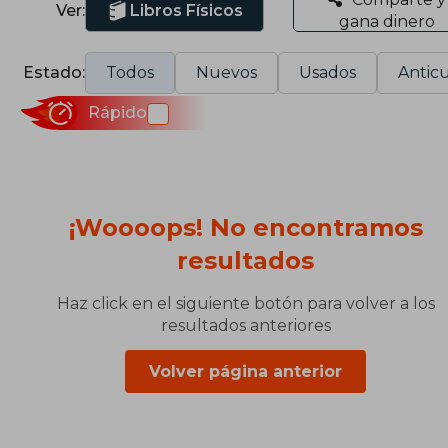
Ver:
Libros Físicos
gana dinero
Estado:
Todos
Nuevos
Usados
Anticu
Rápido
¡Woooops! No encontramos
resultados
Haz click en el siguiente botón para volver a los
resultados anteriores
Volver página anterior