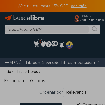
¡Verano con hasta 45% OFF!
Ver más
Enviar a
Quito, Pichincha
0
MENÚ
Libros más vendidos
Libros importados más v
Inicio
Libros
Libros
Encontramos 0 Libros
Ordenar por
Comparte y