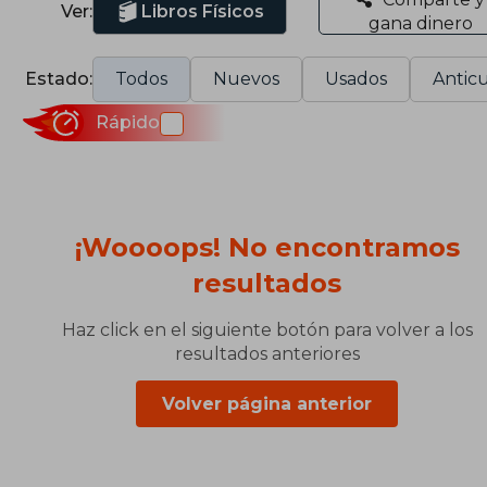
Ver:
Libros Físicos
gana dinero
Estado:
Todos
Nuevos
Usados
Anticu
Rápido
¡Woooops! No encontramos
resultados
Haz click en el siguiente botón para volver a los
resultados anteriores
Volver página anterior