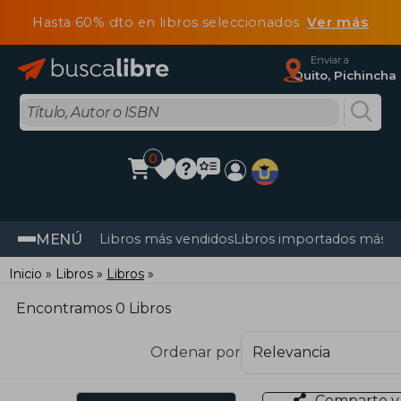
Hasta 60% dto en libros seleccionados
Ver más
Enviar a
Quito, Pichincha
0
MENÚ
Libros más vendidos
Libros importados más v
Inicio
Libros
Libros
Encontramos 0 Libros
Ordenar por
Comparte y