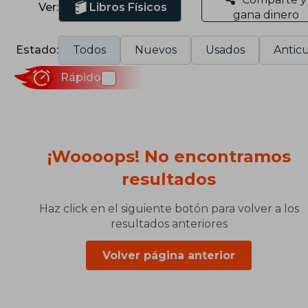
Ver:
Libros Físicos
gana dinero
Estado:
Todos
Nuevos
Usados
Anticu
Rápido
¡Woooops! No encontramos
resultados
Haz click en el siguiente botón para volver a los
resultados anteriores
Volver página anterior