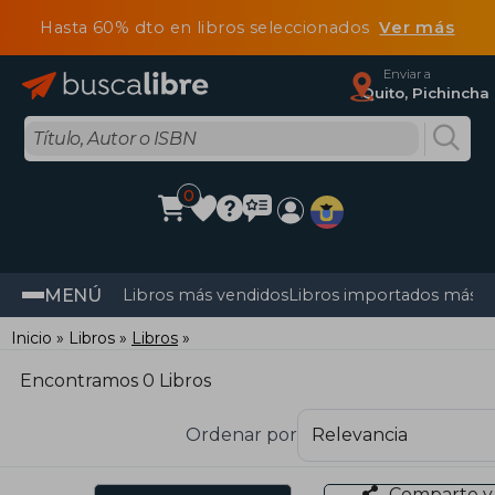
Hasta 60% dto en libros seleccionados
Ver más
Enviar a
Quito, Pichincha
0
MENÚ
Libros más vendidos
Libros importados más v
Inicio
Libros
Libros
Encontramos 0 Libros
Ordenar por
Comparte y