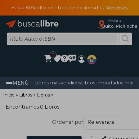
Hasta 60% dto en libros seleccionados
Ver más
Enviar a
Quito, Pichincha
0
MENÚ
Libros más vendidos
Libros importados más v
Inicio
Libros
Libros
Encontramos 0 Libros
Ordenar por
Comparte y