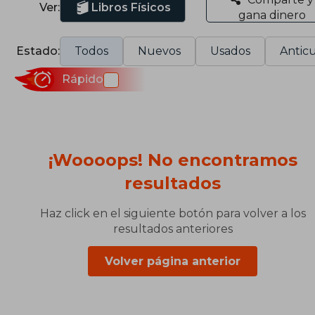
Ver:
Libros Físicos
gana dinero
Estado:
Todos
Nuevos
Usados
Anticu
Rápido
¡Woooops! No encontramos
resultados
Haz click en el siguiente botón para volver a los
resultados anteriores
Volver página anterior