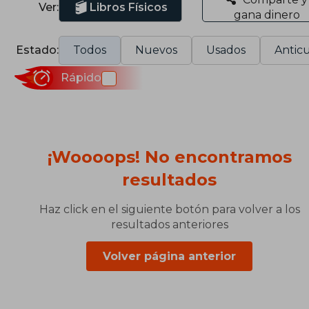
Ver:
Libros Físicos
gana dinero
Estado:
Todos
Nuevos
Usados
Anticu
Rápido
¡Woooops! No encontramos
resultados
Haz click en el siguiente botón para volver a los
resultados anteriores
Volver página anterior