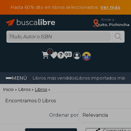
Hasta 60% dto en libros seleccionados
Ver más
Enviar a
Quito, Pichincha
0
MENÚ
Libros más vendidos
Libros importados más v
Inicio
Libros
Libros
Encontramos 0 Libros
Ordenar por
Comparte y