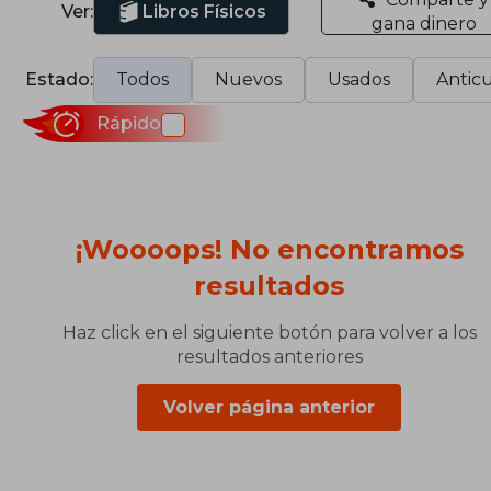
Ver:
Libros Físicos
gana dinero
Estado:
Todos
Nuevos
Usados
Anticu
Rápido
¡Woooops! No encontramos
resultados
Haz click en el siguiente botón para volver a los
resultados anteriores
Volver página anterior