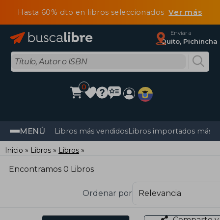
Hasta 60% dto en libros seleccionados
Ver más
Enviar a
Quito, Pichincha
0
MENÚ
Libros más vendidos
Libros importados más v
Inicio
Libros
Libros
Encontramos 0 Libros
Ordenar por
Comparte y