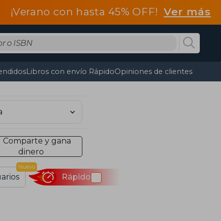
¡Verano con hasta 45% OFF!
Ver más
endidos
Libros con envío Rápido
Opiniones de clientes
Comparte y gana
dinero
Nuevo
arios
Rápido