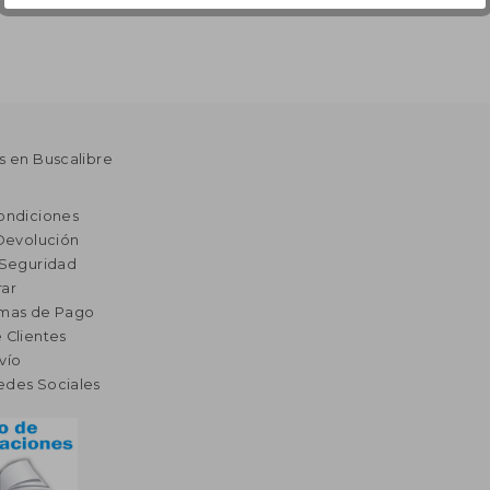
s en Buscalibre
ondiciones
 Devolución
 Seguridad
ar
rmas de Pago
 Clientes
vío
edes Sociales