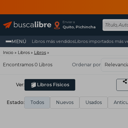
Enviar a
Quito, Pichincha
MENÚ
Libros más vendidos
Libros importados más v
Inicio
Libros
Libros
Encontramos 0 Libros
Ordenar por
Ver:
Libros Físicos
Estado:
Todos
Nuevos
Usados
Anticu