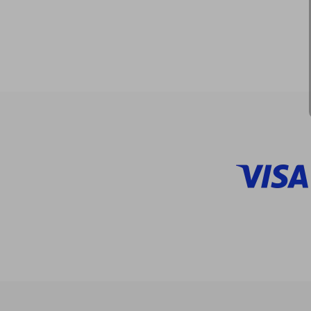
$
45%
dcto.
$ 