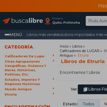
Has
Enviar a
Quito, Pichincha
MENÚ
Libros más vendidos
Libros importados más v
Inicio
Libros
CATEGORÍA
Calificadores de LUGAR
O
Antiguo
Etruria
Calificadores De Lugar
Libros de Etruria
Otras Agrupaciones
Geográficas, Océanos Y
Mares, Históricas,
Encontramos 1 Libros
Políticas, Etc.
Estados, Imperios Y
Regiones Históricas
Ver:
Libros Fí
Mundo Antiguo
Etruria
Estado:
Todos
N
ENCUADERNACIÓN