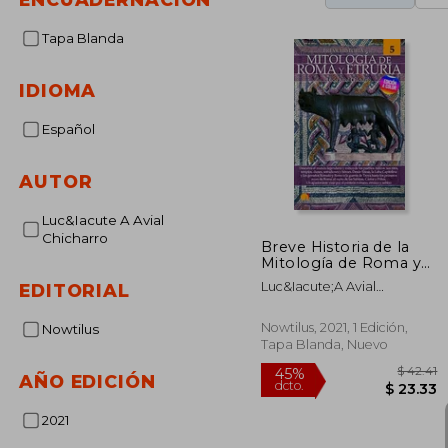
Tapa Blanda
IDIOMA
Español
AUTOR
Luc&Iacute A Avial
Chicharro
Breve Historia de la
Mitología de Roma y
Etruria n. E. Color:
Luc&Iacute;A Avial
EDITORIAL
Mitología 5
Chicharro
Nowtilus, 2021, 1 Edición,
Nowtilus
Tapa Blanda, Nuevo
AÑO EDICIÓN
2021