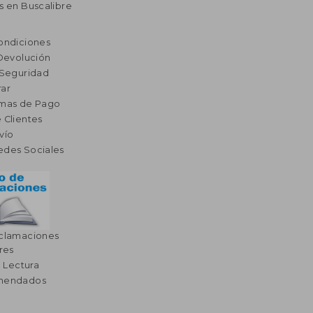
s en Buscalibre
ondiciones
 Devolución
 Seguridad
ar
rmas de Pago
 Clientes
vío
edes Sociales
eclamaciones
res
a Lectura
omendados