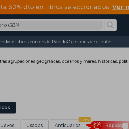
ta 60% dto en libros seleccionados
Ver 
endidos
Libros con envío Rápido
Opiniones de clientes
tras agrupaciones geográficas, océanos y mares, históricas, polític
sicos
Nuevo
uevos
Usados
Anticuarios
Rápido