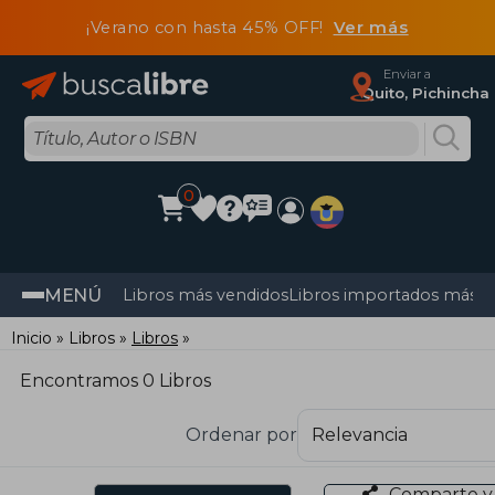
¡Verano con hasta 45% OFF!
Ver más
Enviar a
Quito, Pichincha
0
MENÚ
Libros más vendidos
Libros importados más v
Inicio
Libros
Libros
Encontramos 0 Libros
Ordenar por
Comparte y