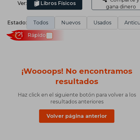
Ver:
Libros Físicos
gana dinero
Estado:
Todos
Nuevos
Usados
Anticu
Rápido
¡Woooops! No encontramos
resultados
Haz click en el siguiente botón para volver a los
resultados anteriores
Volver página anterior