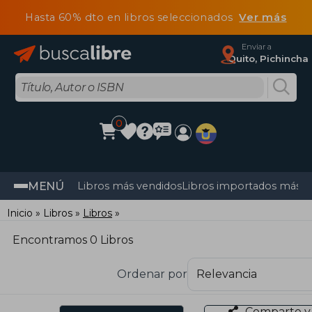
Hasta 60% dto en libros seleccionados
Ver más
Enviar a
Quito, Pichincha
0
MENÚ
Libros más vendidos
Libros importados más v
Inicio
Libros
Libros
Encontramos 0 Libros
Ordenar por
Comparte y