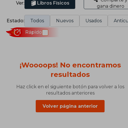
Ver:
Libros Físicos
gana dinero
Estado:
Todos
Nuevos
Usados
Anticu
Rápido
¡Woooops! No encontramos
resultados
Haz click en el siguiente botón para volver a los
resultados anteriores
Volver página anterior