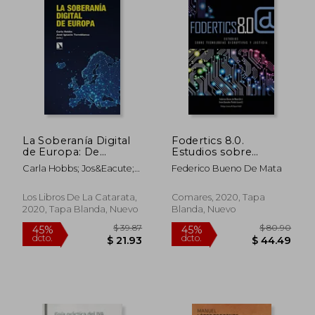
$ 260.98
$ 65.
45%
45%
dcto.
dcto.
$ 143.54
$ 36.
La Soberanía Digital
Fodertics 8.0.
de Europa: De
Estudios sobre
Regulador a
tecnologías
Carla Hobbs; Jos&Eacute;
Federico Bueno De Mata
Superpotencia en la
disruptivas y justicia
Ignacio Torreblanca
era de la Rivalidad
Entre Estados Unidos
Los Libros De La Catarata,
Comares, 2020, Tapa
y China
2020, Tapa Blanda, Nuevo
Blanda, Nuevo