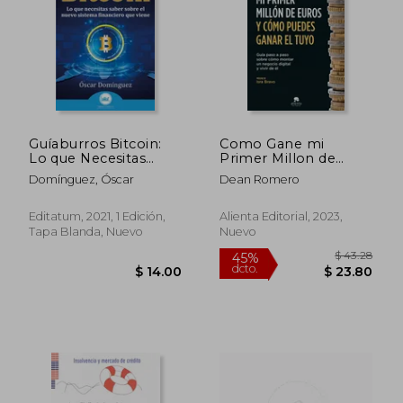
Guíaburros Bitcoin:
Como Gane mi
Lo que Necesitas
Primer Millon de
Saber Sobre el
Euros y Como
Domínguez, Óscar
Dean Romero
Sistema Financiero
Puedes Ganar el Tuyo
que Viene: 136
- Dean Romero -
Libro Físico
Editatum, 2021, 1 Edición,
Alienta Editorial, 2023,
Tapa Blanda, Nuevo
Nuevo
$ 260.98
$ 48.
45%
45%
dcto.
dcto.
$ 143.54
$ 26.