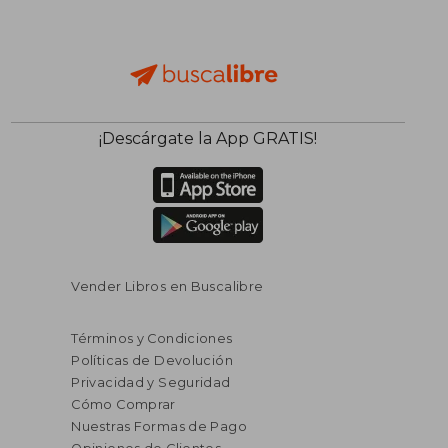
$ 38.98
$ 41.
45%
45%
dcto.
dcto.
$ 21.44
$ 22.
¡Descárgate la App GRATIS!
Vender Libros en Buscalibre
Términos y Condiciones
Políticas de Devolución
Privacidad y Seguridad
Cómo Comprar
Nuestras Formas de Pago