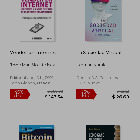
Vender en Internet
La Sociedad Virtual
Josep Mart&Iacute;Nez
Herman Narula
Polo
Editorial Uoc, S.L., 2019,
Deusto S.A. Ediciones,
Tapa Blanda,
Usado
2023, Nuevo
$ 46.11
$ 81
45%
45%
dcto.
dcto.
$ 25.36
$ 44.