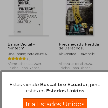
Banca Digital y
Precariedad y Pérdida
"Fintech"
de Derechos:
Historias de la
Jos&Eacute; Mar&Iacute;A
Alexandrea J. Ravenelle
Economía gig
L&Oacute;Pez
(1)
(Alianza Ensayo)
$ 275.92
$ 43.
45%
45%
Jim&Eacute;Nez
Aferre Editor S.L., 2019, 1
Alianza Editorial, 2020, 1
dcto.
dcto.
$ 151.76
$ 23.
Edición, Tapa Blanda,
Edición, Tapa Blanda,
Nuevo
Nuevo
Estás viendo
Buscalibre Ecuador
, pero
estás en
Estados Unidos
Ir a Estados Unidos