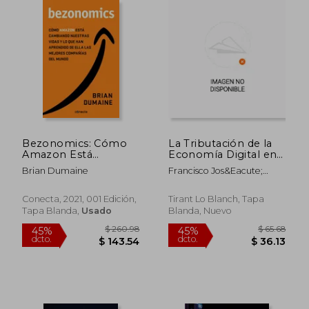
$ 58.26
$ 78.
45%
45%
dcto.
dcto.
$ 32.04
$ 43.
Bezonomics: Cómo
La Tributación de la
Amazon Está
Economía Digital en
Cambiando Nuestras
el Contexto
Brian Dumaine
Francisco Jos&Eacute;
Vidas y qué han
Internacional,
Nocete Correa
Aprendido de Ello las
Europeo y Español
Mejores Empresas
(Temática Tirant
Conecta, 2021, 001 Edición,
Tirant Lo Blanch, Tapa
del Mundo (Conecta)
Tributario)
Tapa Blanda,
Usado
Blanda, Nuevo