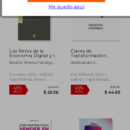
Me quedo aquí
Los Retos de la
Claves de
Economía Digital y la
Transformación
Propuesta de "Ley de
Digital: Cómo
Beatriz Jimena Tamayo
Jes&Uacute;S
Mercados Digitales"
Evolucionar y
Velasco
&Aacute;Ngel Lacoste
de la Unión Europea
Adaptarse a la era
Mar&Iacute;N
Digital: 3 (Influyentes)
Comares, 2022, 1 Edición,
Hac Editorial, 2021, 1
Tapa Blanda, Nuevo
Edición, Tapa Blanda,
Nuevo
$ 84.73
$ 53
45%
45%
dcto.
dcto.
$ 46.60
$ 29.