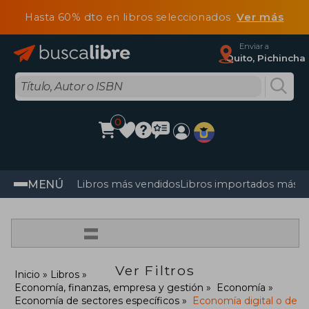
Hasta 60% dto en libros seleccionados
Ver más
Enviar a
Quito, Pichincha
0
MENÚ
Libros más vendidos
Libros importados más v
=
Ver Filtros
Inicio
Libros
Economía, finanzas, empresa y gestión
Economía
Economía de sectores específicos
Economía digital o de