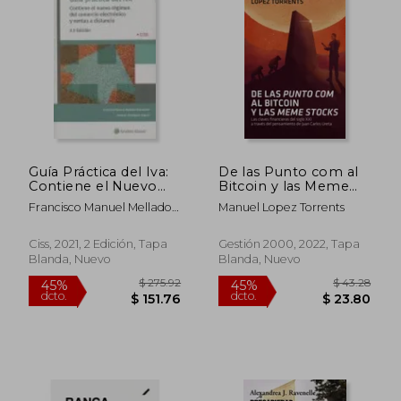
Guía Práctica del Iva:
De las Punto com al
Contiene el Nuevo
Bitcoin y las Meme
$ 39.87
$ 80.
45%
45%
Régimen del
Stocks
dcto.
dcto.
$ 21.93
$ 44.
Francisco Manuel Mellado
Manuel Lopez Torrents
Comercio Electrónico
Benavente; Antonio
y Ventas a Distancia
Rodr&Iacute;Guez Vegazo
Ciss, 2021, 2 Edición, Tapa
Gestión 2000, 2022, Tapa
Blanda, Nuevo
Blanda, Nuevo