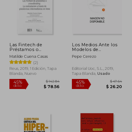
Las Fintech de
Los Medios Ante los
Préstamos o
Modelos de
Crowdlending: La
Suscripcion
Matilde Cuena Casas
Pepe Cerezo
Contratación a Través
(2)
de Plataformas
Intermediarias en
Reus, 2019, 1 Edición, Tapa
Editorial Uoc, S.L., 2019,
Línea (Insolvencia y
Blanda, Nuevo
Tapa Blanda,
Usado
Mercado de Crédito)
$ 43.
45%
dcto.
$ 14.00
$ 23.