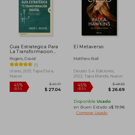
Guia Estrategica Para
El Metaverso
La Transformacion
Digital
Rogers, David
Matthew Ball
(1)
Urano, 2021, Tapa Dura,
Deusto S.A. Ediciones,
Nuevo
2022, Tapa Blanda, Nuevo
Disponible
Usado
en Buen Estado a
$ 19.96
.
Comprar Usado
$ 49.17
$ 48.
45%
45%
dcto.
dcto.
$ 27.04
$ 26.