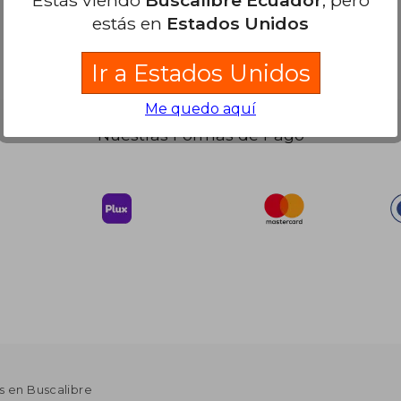
Estás viendo
Buscalibre Ecuador
, pero
estás en
Estados Unidos
Ir a Estados Unidos
Me quedo aquí
Nuestras Formas de Pago
s en Buscalibre