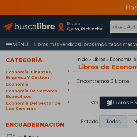
Has
Enviar a
Quito, Pichincha
MENÚ
Libros más vendidos
Libros importados más v
Inicio
Libros
Economía, fi
CATEGORÍA
Libros de Economí
Economía, Finanzas,
Empresa Y Gestión
Encontramos 3 Libros
Economía
Economía De Sectores
Específicos
Ver:
Libros Fí
Economía Del Sector De
Los Servicios
Estado:
Todos
N
ENCUADERNACIÓN
Tapa Blanda