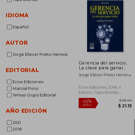
IDIOMA
Español
AUTOR
Jorge Eliecer Prieto Herrera
Gerencia del servicio.
La clave para ganar
EDITORIAL
todos
Jorge Eliécer Prieto Herrera
Ecoe Ediciones
Ecoe Ediciones, 2018, 4
Marcial Pons
Edición, Tapa Blanda,
Temas Grupo Editorial
Nuevo
AÑO EDICIÓN
2021
$
45%
2018
dcto.
$