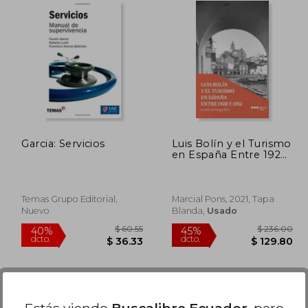
Garcia: Servicios
Luis Bolín y el Turismo
en España Entre 1928
y 1952
Temas Grupo Editorial,
Marcial Pons, 2021, Tapa
Nuevo
Blanda,
Usado
 38.46
$ 60.55
40%
45%
dcto.
dcto.
 21.15
$ 36.33