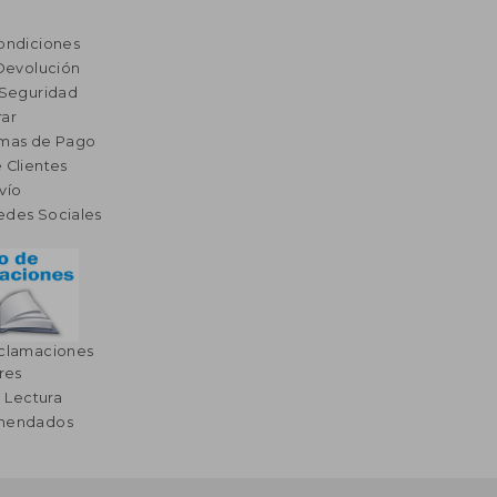
ondiciones
 Devolución
 Seguridad
ar
rmas de Pago
 Clientes
vío
edes Sociales
eclamaciones
res
a Lectura
omendados