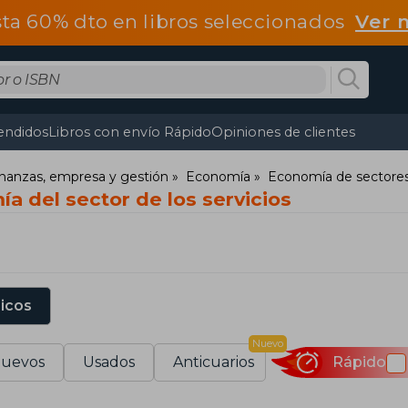
ta 60% dto en libros seleccionados
Ver 
endidos
Libros con envío Rápido
Opiniones de clientes
nanzas, empresa y gestión
Economía
Economía de sectores
a del sector de los servicios
sicos
Nuevo
uevos
Usados
Anticuarios
Rápido