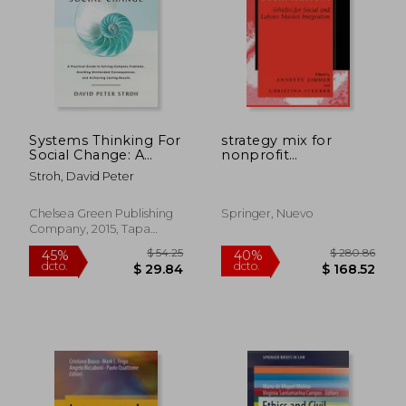
Systems Thinking For
strategy mix for
Social Change: A
nonprofit
Practical Guide To
organisations (en
Stroh, David Peter
Solving Complex
Inglés)
Problems, Avoiding
Unintended
Chelsea Green Publishing
Springer, Nuevo
Consequences, And
Company, 2015, Tapa
Achieving Lasting
Blanda, Nuevo
Results (en Inglés)
$ 54.25
$ 280.
45%
40%
dcto.
dcto.
$ 29.84
$ 168.