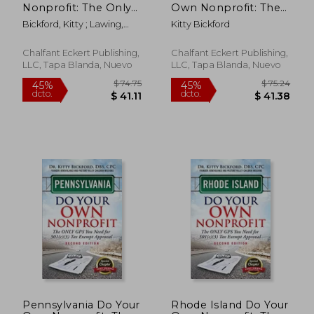
Nonprofit: The Only
Own Nonprofit: The
GPS You Need for
Only GPS You Need
Bickford, Kitty ; Lawing,
Kitty Bickford
501c3 Tax Exempt
For 501c3 Tax
Margaret
Approval (en Inglés)
Exempt Approval
Chalfant Eckert Publishing,
Chalfant Eckert Publishing,
LLC, Tapa Blanda, Nuevo
LLC, Tapa Blanda, Nuevo
$ 130.21
$ 48.
45%
40%
dcto.
dcto.
$ 71.62
$ 29.
Pennsylvania Do Your
Rhode Island Do Your