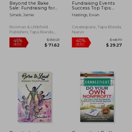
Beyond the Bake
Fundraising Events
Sale: Fundraising for
Success Top Tips:
Local History
Valuable Lessons
Simek, Jamie
Hastings, Ewan
Organizations (en
from an Old-Dog
Inglés)
Fundraiser (en Inglés)
Rowman & Littlefield
Createspace, Tapa Blanda,
Publishers, Tapa Blanda,
Nuevo
Nuevo
$ 72.74
$ 204.
40%
45%
dcto.
dcto.
$ 43.64
$ 112.