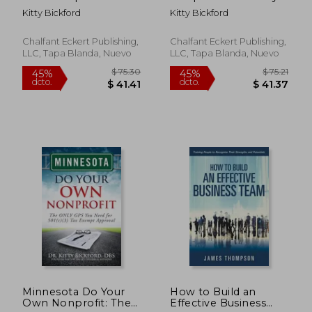
Only GPS You Need
GPS You Need For
Kitty Bickford
Kitty Bickford
For 501c3 Tax
501c3 Tax Exempt
Exempt Approval
Approval
Chalfant Eckert Publishing,
Chalfant Eckert Publishing,
LLC, Tapa Blanda, Nuevo
LLC, Tapa Blanda, Nuevo
$ 74.75
$ 75.
45%
45%
dcto.
dcto.
$ 41.11
$ 41.
Minnesota Do Your
How to Build an
Own Nonprofit: The
Effective Business