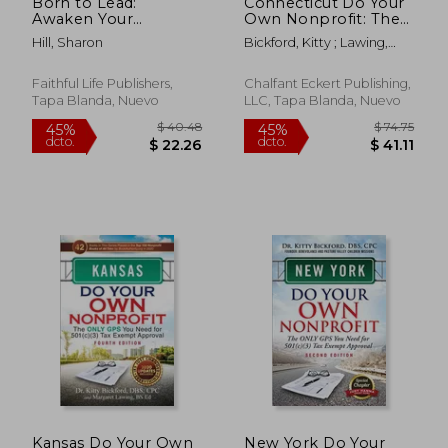
Born to Lead:
Connecticut Do Your
Awaken Your
Own Nonprofit: The
Purpose (en Inglés)
Only GPS You Need
Hill, Sharon
Bickford, Kitty ; Lawing,
for 501c3 Tax Exempt
Margaret
Approval (en Inglés)
Faithful Life Publishers,
Chalfant Eckert Publishing,
Tapa Blanda, Nuevo
LLC, Tapa Blanda, Nuevo
$ 63.86
$ 285.
45%
45%
dcto.
dcto.
$ 35.12
$ 157.
Kansas Do Your Own
New York Do Your