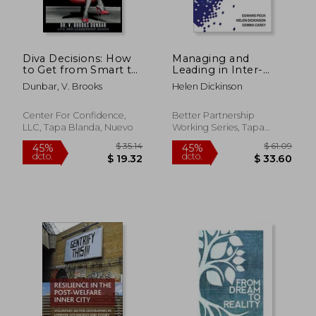
Diva Decisions: How
Managing and
to Get from Smart to
Leading in Inter-
Intelligent by
Agency Settings
Dunbar, V. Brooks
Helen Dickinson
Claiming Your Power
(Better Partnership
of Choice (en Inglés)
Working Series)
Center For Confidence,
Better Partnership
LLC, Tapa Blanda, Nuevo
Working Series, Tapa
Blanda, Nuevo
$ 70.27
$ 104.
45%
45%
dcto.
dcto.
$ 38.65
$ 57.