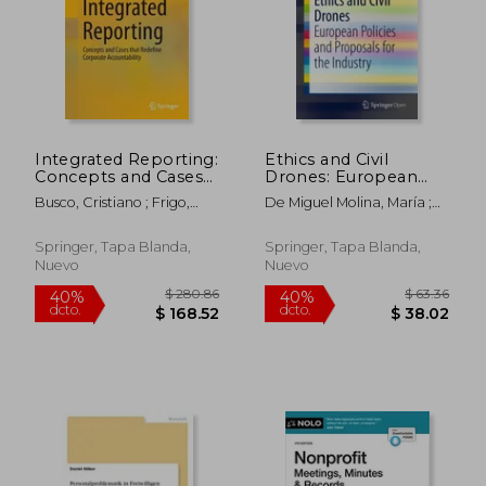
Integrated Reporting:
Ethics and Civil
Concepts and Cases
Drones: European
That Redefine
Policies and
Busco, Cristiano ; Frigo,
De Miguel Molina, María ;
Corporate
Proposals for the
Mark L. ; Riccaboni, Angelo
Santamarina Campos,
Accountability (en
Industry (en Inglés)
Virginia
Inglés)
Springer, Tapa Blanda,
Springer, Tapa Blanda,
Nuevo
Nuevo