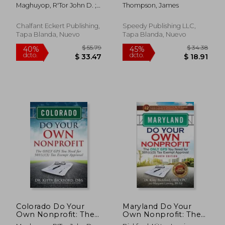
ONLY GPS You Need
Team: Training
Maghuyop, R'Tor John D. ;
Thompson, James
for 501c3 Tax Exempt
People to Recognize
Oerther, Daniel ; Bickford,
Approval (en Inglés)
Their Strengths and
Kitty
Potentials (en Inglés)
Chalfant Eckert Publishing,
Speedy Publishing LLC,
Tapa Blanda, Nuevo
Tapa Blanda, Nuevo
$ 75.27
$ 75.
45%
45%
dcto.
dcto.
$ 41.40
$ 41.
Colorado Do Your
Maryland Do Your
Own Nonprofit: The
Own Nonprofit: The
ONLY GPS You Need
Only GPS You Need