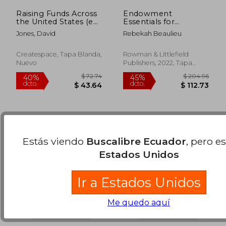
Raising Funds Across
Endowment
the United States (en
Essentials for
Inglés)
Museums (American
Jones, David
Rebekah Beaulieu
Association for State
$ 235.78
$ 46.
45%
40%
and Local History) (en
dcto.
dcto.
$ 129.68
$ 27.
Inglés)
Createspace, Tapa Blanda,
Rowman & Littlefield
Nuevo
Publishers, 2022, Tapa
Dura, Nuevo
Estás viendo
Buscalibre Ecuador
, pero e
Estados Unidos
Ir a Estados Unidos
Me quedo aquí