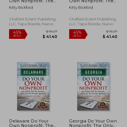
Own Nonprofit: The
Own Nonprofit: The
Only GPS You Need
Only GPS You Need
Kitty Bickford
Kitty Bickford
For 501c3 Tax
For 501c3 Tax
Exempt Approval
Exempt Approval
Chalfant Eckert Publishing,
Chalfant Eckert Publishing,
LLC, Tapa Blanda, Nuevo
LLC, Tapa Blanda, Nuevo
$ 40.48
$ 74.
45%
45%
dcto.
dcto.
$ 22.26
$ 41.
Delaware Do Your
Georgia Do Your Own
Own Nonprofit: The
Nonprofit: The Only