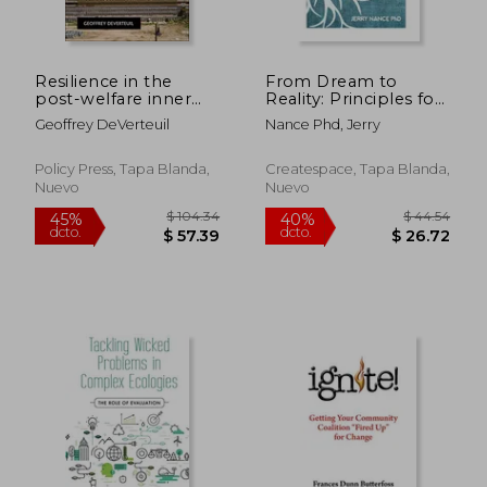
Resilience in the
From Dream to
post-welfare inner
Reality: Principles for
city: Voluntary sector
Building a Nonprofit
Geoffrey DeVerteuil
Nance Phd, Jerry
geographies in
Organization (en
London, Los Angeles
Inglés)
and Sydney
Policy Press, Tapa Blanda,
Createspace, Tapa Blanda,
Nuevo
Nuevo
$ 35.14
$ 61.
45%
45%
dcto.
dcto.
$ 19.32
$ 33.