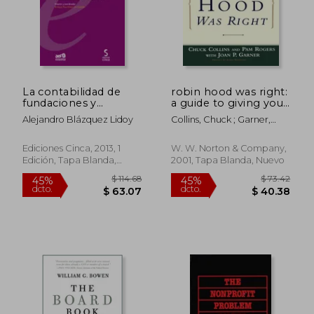
$ 63.87
$ 81
45%
40%
dcto.
dcto.
$ 35.13
$ 49.
La contabilidad de
robin hood was right:
fundaciones y
a guide to giving your
asociaciones :
money for social
Alejandro Blázquez Lidoy
Collins, Chuck ; Garner,
aplicación del plan
change (en Inglés)
Joan P. ; Rogers, Pam
contable de las
entidades sin fines
Ediciones Cinca, 2013, 1
W. W. Norton & Company,
lucrativos
Edición, Tapa Blanda,
2001, Tapa Blanda, Nuevo
Nuevo