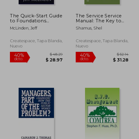
The Quick-Start Guide
The Service Service
to Foundations
Manual: The Key to
Fundraising: The
Good Business and
McLinden, Jeff
Shamus, Shel
simple guide to help
Life Dealings (en
your nonprofit
Inglés)
organization launch a
Createspace, Tapa Blanda,
Createspace, Tapa Blanda,
successful foundation
Nuevo
Nuevo
grants program (en
Inglés)