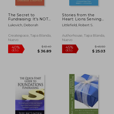
The Secret to
Stories from the
Fundraising: It's NOT
Heart: Lions Serving
about asking for
the World One
Lukovich, Deborah
Littlefield, Robert S.
money (en Inglés)
Person at a Time: A
Centennial Legacy
Project (en Inglés)
Createspace, Tapa Blanda,
Authorhouse, Tapa Blanda,
Nuevo
Nuevo
$ 130.89
$ 79.
40%
45%
dcto.
dcto.
$ 78.53
$ 43.