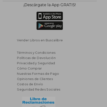
$ 55.79
$ 34.
40%
45%
¡Descárgate la App GRATIS!
dcto.
dcto.
$ 33.47
$ 18.
Vender Libros en Buscalibre
Términos y Condiciones
Políticas de Devolución
Privacidad y Seguridad
Cómo Comprar
Nuestras Formas de Pago
Opiniones de Clientes
Costos de Envío
Seguridad Redes Sociales