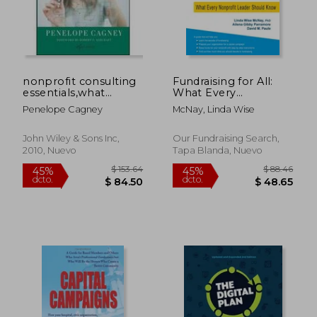
nonprofit consulting
Fundraising for All:
$ 51.25
$ 204.
45%
45%
essentials,what
What Every
dcto.
dcto.
$ 28.19
$ 112.
nonprofits and
Nonprofit Leader
Penelope Cagney
McNay, Linda Wise
consultants need to
Should Know (en
know
Inglés)
John Wiley & Sons Inc,
Our Fundraising Search,
2010, Nuevo
Tapa Blanda, Nuevo