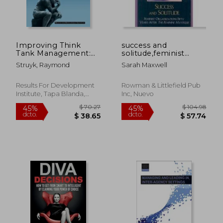
Improving Think
success and
Tank Management:
solitude,feminist
Practical Guidance for
organization fifty
Struyk, Raymond
Sarah Maxwell
Think Tanks,
years after the
Research Advocacy
feminine mystique
Ngos, and Their
Results For Development
Rowman & Littlefield Pub
Funders (en Inglés)
Institute, Tapa Blanda,
Inc, Nuevo
Nuevo
$ 158.73
$ 53
45%
45%
dcto.
dcto.
$ 87.30
$ 29.