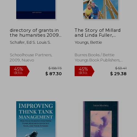
directory of grants in
The Story of Millard
the humanities 2009
and Linda Fuller,
volume 1 (en Inglés)
Founders of Habitat
Schafer, Ed S. Louis S.
Youngs, Bettie
for Humanity and the
Fuller Center for
Housing (en Inglés)
Schoolhouse Partners,
Burres Books / Bettie
2009, Nuevo
Youngs Book Publishers,
$ 42.32
$ 63.
45%
40%
2013, Tapa Blanda, Nuevo
dcto.
dcto.
$ 23.28
$ 37.