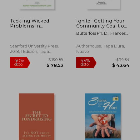
Tackling Wicked
Ignite!: Getting Your
Problems in
Community Coalition
Complex Ecologies:
Fired Up for Change
Butterfoss Ph. D., Frances
The Role of
(en Inglés)
Dunn
Evaluation (en Inglés)
Stanford University Press,
Authorhouse, Tapa Dura,
2018, 1 Edición, Tapa
Nuevo
Blanda, Nuevo
$ 104.34
$ 44.
45%
40%
dcto.
dcto.
$ 57.39
$ 26.