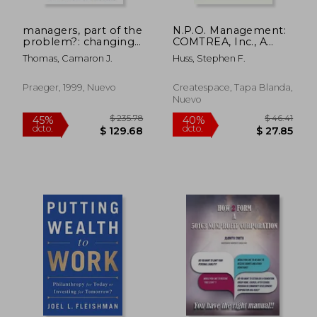
$ 61.49
$ 45.
40%
45%
dcto.
dcto.
$ 36.89
$ 25.
managers, part of the
N.P.O. Management:
problem?: changing
COMTREA, Inc., A
how the public
Principled Centered
Thomas, Camaron J.
Huss, Stephen F.
sector works (en
Model (en Inglés)
Inglés)
Praeger, 1999, Nuevo
Createspace, Tapa Blanda,
Nuevo