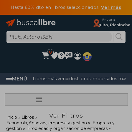
Hasta 60% dto en libros seleccionados
Ver más
Enviar a
Quito, Pichincha
0
MENÚ
Libros más vendidos
Libros importados más v
=
Ver Filtros
Inicio
Libros
Economía, finanzas, empresa y gestión
Empresa y
gestión
Propiedad y organización de empresas