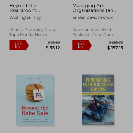
Beyond the
Managing Arts
Boardroom:
Organizations (en
Examining the
Inglés)
Washington, Troy
Snider, David Andrew
concepts of an
effective leader in a
culturally conscious
Atlantic Publishing Group,
Rowman & Littlefield
community-based
Tapa Blanda, Nuevo
Publishers, Tapa Dura,
$ 57.39
$ 91
40%
40%
organization (en
Nuevo
dcto.
dcto.
$ 34.43
$ 54.
Inglés)