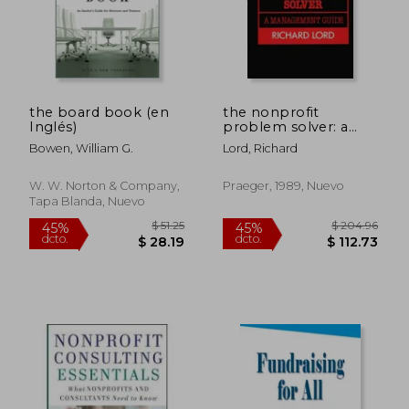
$ 114.68
$ 73.
45%
45%
dcto.
dcto.
$ 63.07
$ 40.
the board book (en
the nonprofit
Inglés)
problem solver: a
management guide
Bowen, William G.
Lord, Richard
(en Inglés)
W. W. Norton & Company,
Praeger, 1989, Nuevo
Tapa Blanda, Nuevo