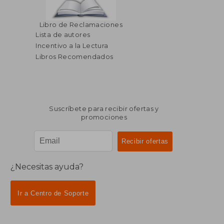
$ 55.79
$ 74.
40%
45%
Libro de Reclamaciones
dcto.
dcto.
$ 33.47
$ 41.
Lista de autores
Incentivo a la Lectura
Libros Recomendados
Suscríbete para recibir ofertas y
promociones
¿Necesitas ayuda?
Ir a Centro de Soporte