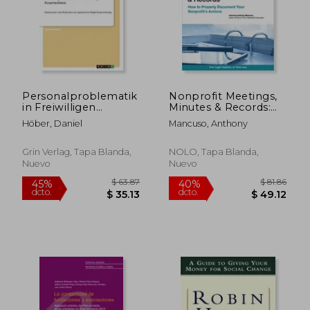
$ 280.86
$ 63.
40%
40%
dcto.
dcto.
$ 168.52
$ 38.
Personalproblematik
Nonprofit Meetings,
in Freiwilligen
Minutes & Records:
Feuerwehren:
How to Properly
Höber, Daniel
Mancuso, Anthony
Instrumente und
Document Your
Methoden zur
Nonprofit'S Actions
optimierten
(en Inglés)
Grin Verlag, Tapa Blanda,
NOLO, Tapa Blanda,
Mitgliedergewinnung
Nuevo
Nuevo
(en Alemán)