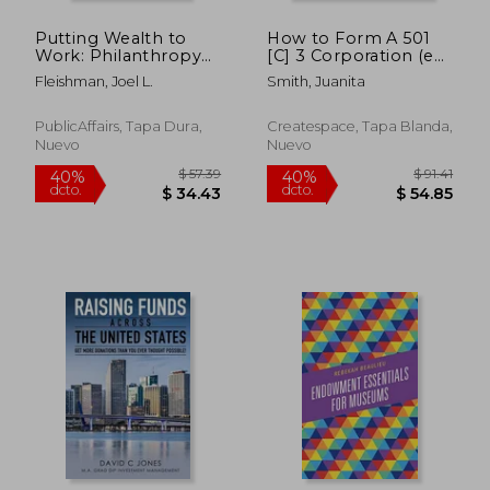
Putting Wealth to
How to Form A 501
$ 48.29
$ 52
40%
40%
Work: Philanthropy
[C] 3 Corporation (en
dcto.
dcto.
$ 28.97
$ 31.
for Today or Investing
Inglés)
Fleishman, Joel L.
Smith, Juanita
for Tomorrow? (en
Inglés)
PublicAffairs, Tapa Dura,
Createspace, Tapa Blanda,
Nuevo
Nuevo