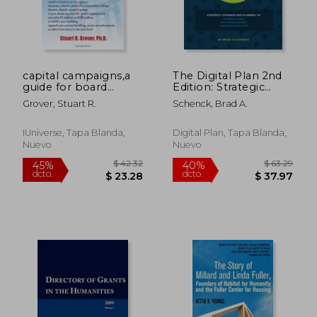
capital campaigns,a
The Digital Plan 2nd
guide for board
Edition: Strategic
members and others
guidance and
Grover, Stuart R.
Schenck, Brad A.
who aren?t
planning to: Win
$ 153.64
$ 88.
45%
45%
professional
political campaigns.
dcto.
dcto.
$ 84.50
$ 48.
fundraisers but who
Grow nonprofit
IUniverse, Tapa Blanda,
Digital Plan, Tapa Blanda,
will be the heroes (en
organizations. Launch
Nuevo
Nuevo
Inglés)
projects and meet go
(en Inglés)