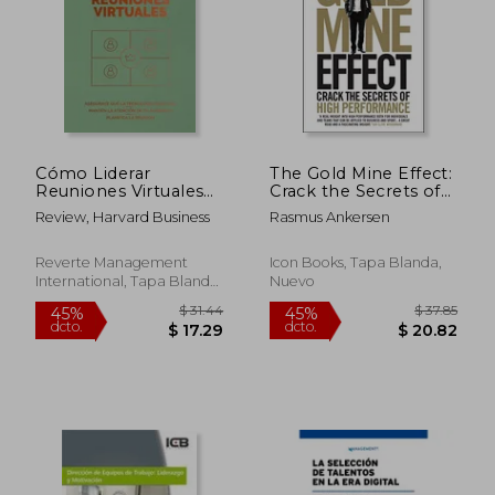
Cómo Liderar
The Gold Mine Effect:
Reuniones Virtuales
Crack the Secrets of
(Leading Virtual
High Performance
Review, Harvard Business
Rasmus Ankersen
Meetings Spanish
Edition)
Reverte Management
Icon Books, Tapa Blanda,
International, Tapa Blanda,
Nuevo
Nuevo
$ 31
45%
dcto.
$ 13.77
$ 17.