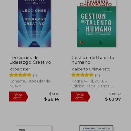
$ 86.24
$ 56
45%
45%
dcto.
dcto.
$ 47.43
$ 30.
Lecciones de
Gestión del talento
Liderazgo Creativo
humano
Robert Iger
Idalberto Chiavenato
(1)
(4)
Conecta, Tapa Blanda,
Mcgraw-Hill, 2019, 5
Nuevo
Edición, Tapa Blanda,
Nuevo