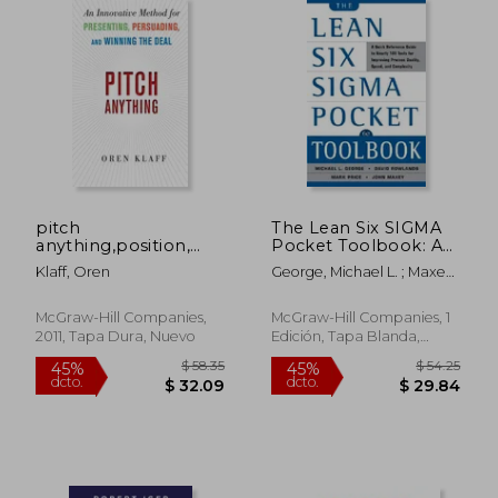
$ 62.54
$ 35.
40%
45%
dcto.
dcto.
$ 37.53
$ 19.
pitch
The Lean Six SIGMA
anything,position,
Pocket Toolbook: A
present, and
Quick Reference
Klaff, Oren
George, Michael L. ; Maxey,
promote your ideas
Guide to Nearly 100
John ; Rowlands, David T.
for business success
Tools for Improving
(en Inglés)
Quality and Speed (en
McGraw-Hill Companies,
McGraw-Hill Companies, 1
Inglés)
2011, Tapa Dura, Nuevo
Edición, Tapa Blanda,
Nuevo