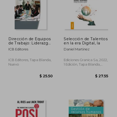
Dirección de Equipos
Selección de Talentos
de Trabajo: Liderazgo
en la era Digital, la
y Motivación
ICB Editores
Daniel Martinez
ICB Editores, Tapa Blanda,
Ediciones Granica Sa, 2022,
Nuevo
1 Edición, Tapa Blanda,
Nuevo
$ 156.43
$ 56.
45%
45%
dcto.
dcto.
$ 86.04
$ 30.