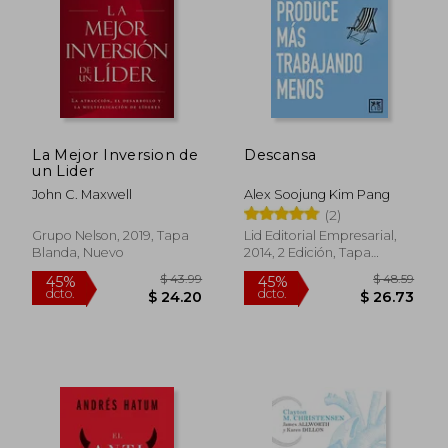
La Mejor Inversion de
Descansa
un Lider
John C. Maxwell
Alex Soojung Kim Pang
(2)
Grupo Nelson, 2019, Tapa
Lid Editorial Empresarial,
Blanda, Nuevo
2014, 2 Edición, Tapa
Blanda, Nuevo
$ 43.99
$ 48.
45%
45%
dcto.
dcto.
$ 24.20
$ 26.