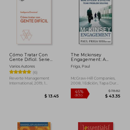
Cómo Tratar Con
The Mckinsey
Gente Difícil. Serie
Engagement: A
$ 58.35
$ 54.
45%
45%
Inteligencia
Powerful Toolkit for
Varios Autores
Friga, Paul
dcto.
dcto.
$ 32.09
$ 29.
Emocional HBR
More Efficient and
(6)
(Dealing with Difficult
Effective Team
People Spanish
Problem Solving (en
Reverte Management
McGraw-Hill Companies,
Edition)
Inglés)
International, 2019, 1
2008, 1 Edición, Tapa Dura,
Edición, Tapa Blanda,
Nuevo
Nuevo