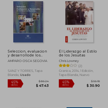
$ 49.25
45%
dcto.
$ 27.09
$ 25.
Seleccion, evaluacion
El Liderazgo al Estilo
y desarrollode los
de los Jesuitas
recursos humanos
AMPARO OSCA SEGOVIA
Chris Lowney
(2)
SANZ Y TORRES, Tapa
Granica, 2014, 1 Edición,
Blanda,
Usado
Tapa Blanda, Nuevo