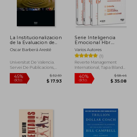
$ 62.02
45%
dcto.
$ 34.11
$ 21.
La Institucionalizacion
Serie Inteligencia
de la Evaluacion de
Emocional Hbr.
Politicas Publicas: La
Estuche
Oscar Barberá Aresté
Varios Autores
Comunitat Valenciana
Comunicación 3 Vols.:
(1)
en Perspectiva
Cómo Tratar Con
Comparada
Gente Difícil,
Universitat De Valencia.
Reverte Management
Empatía, Saber
Servei De Publicacions,
International, Tapa Blanda,
Escuchar (Slip Case
2020, Nuevo
Nuevo
Dealing with Difficu