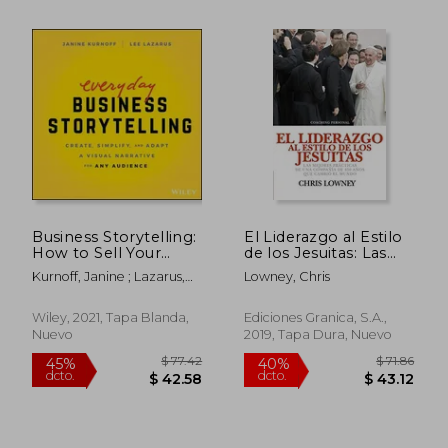
Business Storytelling:
El Liderazgo al Estilo
How to Sell Your
de los Jesuitas: Las
Ideas, Drive Decision-
Mejores Prácticas de
Kurnoff, Janine ; Lazarus,
Lowney, Chris
Making, and Advance
una Compañía de 450
Lee
Your Career (en
Años que Cambió el
Inglés)
Mundo
Wiley, 2021, Tapa Blanda,
Ediciones Granica, S.A.,
Nuevo
2019, Tapa Dura, Nuevo
$ 47.29
$ 40.
45%
45%
dcto.
dcto.
$ 26.01
$ 22.