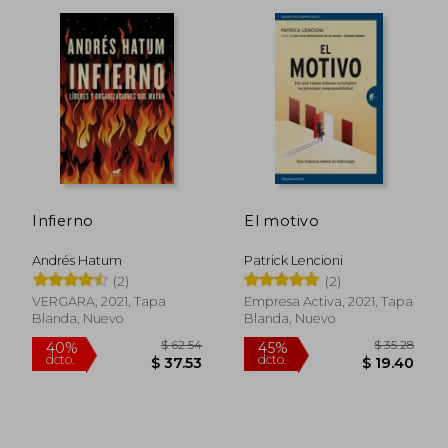
$ 77.42
$ 71
45%
40%
dcto.
dcto.
$ 42.58
$ 43.
Infierno
El motivo
Andrés Hatum
Patrick Lencioni
(2)
(2)
VERGARA, 2021, Tapa
Empresa Activa, 2021, Tapa
Blanda, Nuevo
Blanda, Nuevo