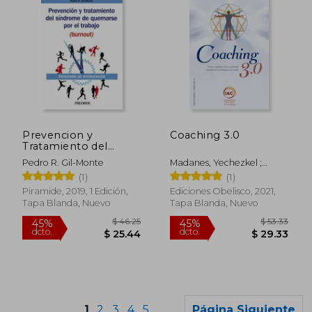
$ 54.25
$ 45.
45%
45%
dcto.
dcto.
$ 29.84
$ 25.
Prevencion y
Coaching 3.0
Tratamiento del
Sindrome de
Pedro R. Gil-Monte
Madanes, Yechezkel ;
Quemarse por el
Madanes, Ruth
(1)
(1)
Trabajo (Burnout)
Piramide, 2019, 1 Edición,
Ediciones Obelisco, 2021,
Tapa Blanda, Nuevo
Tapa Blanda, Nuevo
1
2
3
4
5
Página Siguiente