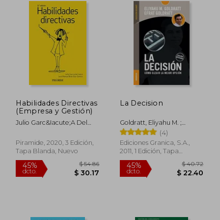
$ 31.44
$ 37.
45%
45%
dcto.
dcto.
$ 17.29
$ 20.
Habilidades Directivas
La Decision
(Empresa y Gestión)
Julio Garc&Iacute;A Del
Goldratt, Eliyahu M. ;
Junco; Jos&Eacute; Manuel
Goldratt, Efrat
(4)
Br&Aacute;S Dos Santos
Piramide, 2020, 3 Edición,
Ediciones Granica, S.A.,
Tapa Blanda, Nuevo
2011, 1 Edición, Tapa
Blanda, Nuevo