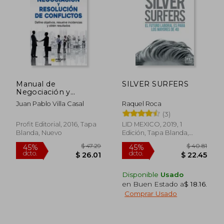
Manual de
SILVER SURFERS
Negociación y
Resolución de
Juan Pablo Villa Casal
Raquel Roca
Conflictos: Define
(3)
Objetivos, Resuelve
Incidencias y Obtén
Profit Editorial, 2016, Tapa
LID MEXICO, 2019, 1
Resultados
Blanda, Nuevo
Edición, Tapa Blanda,
Nuevo
$ 45.
45%
Disponible
Usado
dcto.
$ 23.28
$ 25.
en Buen Estado a
$ 18.16
.
Comprar Usado