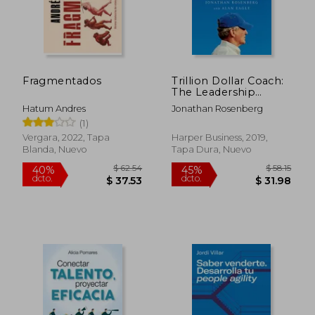
Fragmentados
Trillion Dollar Coach:
$ 32.59
$ 58.
45%
40%
The Leadership
dcto.
dcto.
$ 17.93
$ 35.
Playbook of Silicon
Hatum Andres
Jonathan Rosenberg
Valley's Bill Campbell
(1)
(en Inglés)
Vergara, 2022, Tapa
Harper Business, 2019,
Blanda, Nuevo
Tapa Dura, Nuevo