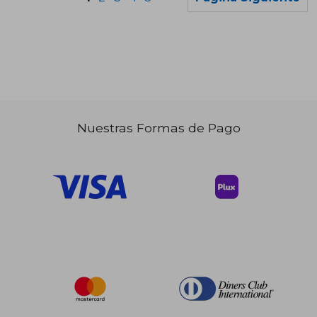
Nuestras Formas de Pago
$ 54.86
$ 40.
45%
45%
dcto.
dcto.
$ 30.17
$ 22.