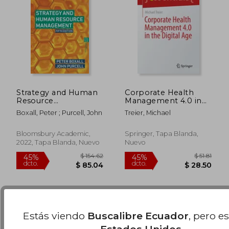
Strategy and Human
Corporate Health
Resource
Management 4.0 in
Management (en
the Digital Age (en
Boxall, Peter ; Purcell, John
Treier, Michael
Inglés)
Inglés)
$ 51.16
$ 116
45%
45%
Bloomsbury Academic,
Springer, Tapa Blanda,
dcto.
dcto.
$ 28.14
$ 63.
2022, Tapa Blanda, Nuevo
Nuevo
Estás viendo
Buscalibre Ecuador
, pero e