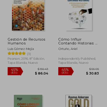
Gestión de Recursos
Cómo Influir
Humanos
Contando Historias: 8
Técnicas Brutales
Luis Gómez-Mejía
Ortuño, Ariel
para Entrar en la
(3)
Mente de las
Personas
Pearson, 2016, 8ª Edición,
Independently Published,
Tapa Blanda, Nuevo
Tapa Blanda, Nuevo
$ 154.62
$ 51
45%
45%
dcto.
dcto.
$ 85.04
$ 28.