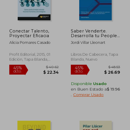
Conectar Talento,
Saber Venderte.
Proyectar Eficacia
Desarrolla tu People
Agility: Cómo Hacer
Alicia Pomares Casado
Jordi Villar Lleonart
que en tu Empresa te
$ 62.54
$ 58
40%
45%
Valoren, Compren tus
dcto.
dcto.
$ 37.53
$ 31.
Ideas y¡ Te Asciendan!
Profit Editorial, 2015, 01
Libros De Cabecera, Tapa
Edición, Tapa Blanda,
Blanda, Nuevo
Nuevo
Disponible
Usado
en Buen Estado a
$ 19.96
.
Comprar Usado