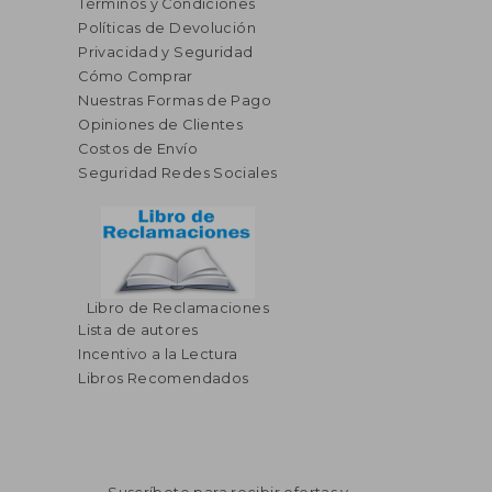
Términos y Condiciones
Políticas de Devolución
Privacidad y Seguridad
Cómo Comprar
Nuestras Formas de Pago
Opiniones de Clientes
Costos de Envío
Seguridad Redes Sociales
Libro de Reclamaciones
Lista de autores
$ 46.25
$ 53.
45%
45%
dcto.
dcto.
$ 25.44
$ 29.
Incentivo a la Lectura
Libros Recomendados