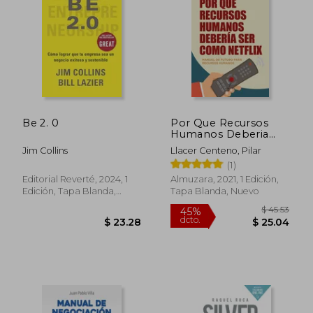
Be 2. 0
Por Que Recursos
Humanos Deberia
$ 40.62
$ 48.
Ser Como Netflix
45%
45%
Jim Collins
Llacer Centeno, Pilar
dcto.
dcto.
$ 22.34
$ 26.
(1)
Editorial Reverté, 2024, 1
Almuzara, 2021, 1 Edición,
Edición, Tapa Blanda,
Tapa Blanda, Nuevo
Nuevo