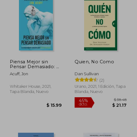
$ 25.50
$ 27.
Piensa Mejor sin
Quien, No Como
Pensar Demasiado: La
Sorprendente
Acuff, Jon
Dan Sullivan
Solución Para Pensar
(2)
Diferente (Spanish
Language Edition,
Whitaker House, 2021,
Urano, 2021, 1 Edición, Tapa
Soundtracks
Tapa Blanda, Nuevo
Blanda, Nuevo
(Spanish))