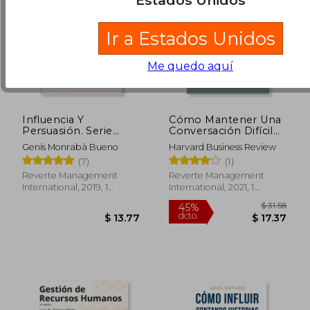
Estados Unidos
Ir a Estados Unidos
Me quedo aquí
Influencia Y
Cómo Mantener Una
Persuasión. Serie
Conversación Difícil
Inteligencia
(Difficult
Genís Monrabà Bueno
Harvard Business Review
Emocional HBR
Conversations
(7)
(1)
(Influence and
Spanish Edition)
Persuasion Spanish
Reverte Management
Reverte Management
Edition)
International, 2019, 1
International, 2021, 1
Edición, Tapa Blanda,
Edición, Tapa Blanda,
$ 78.
45%
Nuevo
Nuevo
dcto.
$ 13.45
$ 43.