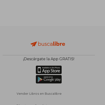
¡Descárgate la App GRATIS!
$ 38.
45%
dcto.
$ 15.99
$ 21.
Vender Libros en Buscalibre