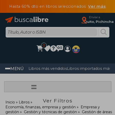
Hasta 60% dto en libros seleccionados
Ver más
Enviar a
Quito, Pichincha
0
MENÚ
Libros más vendidos
Libros importados más v
=
Ver Filtros
Inicio
Libros
Economía, finanzas, empresa y gestión
Empresa y
gestión
Gestión y técnicas de gestión
Gestión de áreas