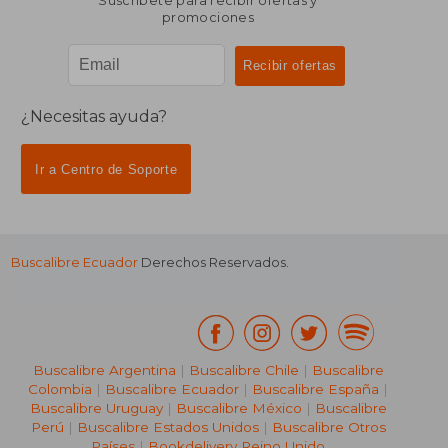
Suscríbete para recibir ofertas y
promociones
¿Necesitas ayuda?
Ir a Centro de Soporte
Buscalibre Ecuador
Derechos Reservados.
Buscalibre Argentina
|
Buscalibre Chile
|
Buscalibre
Colombia
|
Buscalibre Ecuador
|
Buscalibre España
|
Buscalibre Uruguay
|
Buscalibre México
|
Buscalibre
Perú
|
Buscalibre Estados Unidos
|
Buscalibre Otros
Países
|
Bookdelivery Reino Unido